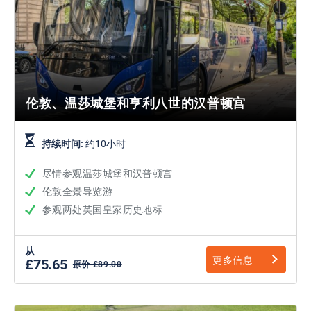
伦敦、温莎城堡和亨利八世的汉普顿宫
持续时间:
约10小时
尽情参观温莎城堡和汉普顿宫
伦敦全景导览游
参观两处英国皇家历史地标
从
更多信息
£75.65
原价 £89.00