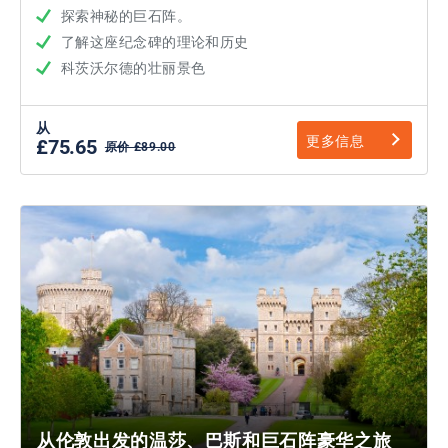
探索神秘的巨石阵。
了解这座纪念碑的理论和历史
科茨沃尔德的壮丽景色
从
更多信息
£75.65
原价 £89.00
从伦敦出发的温莎、巴斯和巨石阵豪华之旅