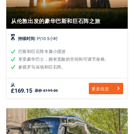
从伦敦出发的豪华巴斯和巨石阵之旅
持续时间:
约10.5小时
巴斯和巨石阵专属小团游
享受豪华巴士，拥有宽敞的空间和可调节座椅。
参观罗马浴场和巨石阵。
从
更多信息
£169.15
原价 £199.00