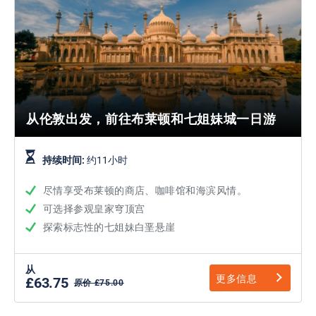
从伦敦出发，前往布莱顿和七姐妹城一日游
持续时间:
约11小时
尽情享受布莱顿的商店、咖啡馆和海滨风情。
可选择参观皇家穹顶宫
探索标志性的七姐妹白垩悬崖
从
更多信息
£63.75
原价 £75.00