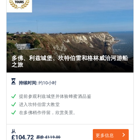
多佛、利兹城堡、坎特伯雷和格林威治河游船
之旅
持续时间:
约10小时
提前参观利兹城堡并体验蜂蜜酒品鉴
进入坎特伯雷大教堂
在多佛稍作停留，欣赏美景。
从
更多信息
£104.72
原价 £119.00