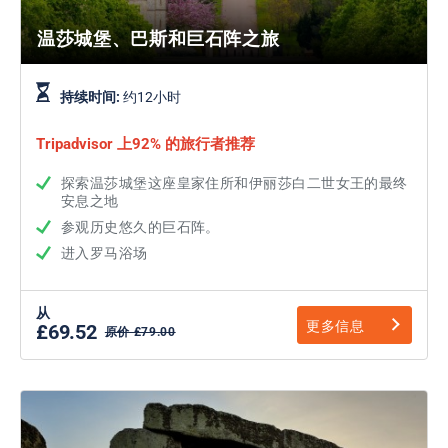
温莎城堡、巴斯和巨石阵之旅
持续时间:
约12小时
Tripadvisor 上92% 的旅行者推荐
探索温莎城堡这座皇家住所和伊丽莎白二世女王的最终
安息之地
参观历史悠久的巨石阵。
进入罗马浴场
从
更多信息
£69.52
原价 £79.00