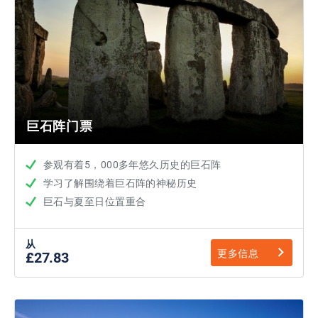
巨石阵门票
参观有着5，000多年悠久历史的巨石阵
学习了解围绕着巨石阵的神秘历史
巨石与夏至日位置重合
从
更多信息
£27.83