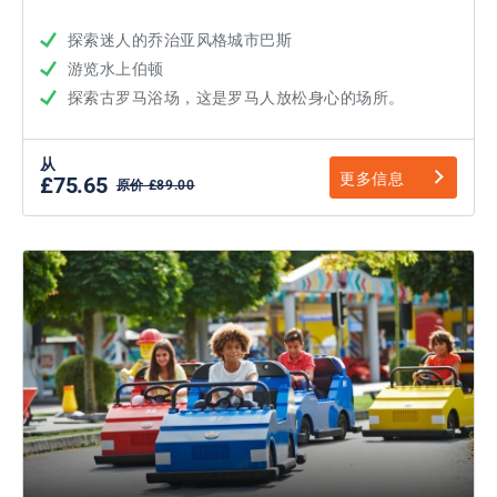
探索迷人的乔治亚风格城市巴斯
游览水上伯顿
探索古罗马浴场，这是罗马人放松身心的场所。
从
更多信息
£75.65
原价 £89.00