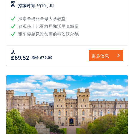
持续时间:
约10小时
探索圣玛丽圣母大学教堂
参观莎士比亚故居和沃里克城堡
驱车穿越风景如画的科茨沃尔德
从
更多信息
£69.52
原价 £79.00