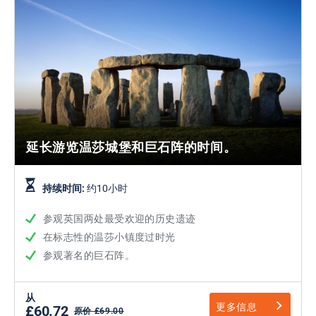
延长游览温莎城堡和巨石阵的时间。
持续时间:
约10小时
参观英国两处最受欢迎的历史遗迹
在标志性的温莎小镇度过时光
参观著名的巨石阵。
从
更多信息
£60.72
原价 £69.00