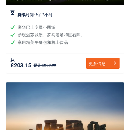
持续时间:
约12小时
豪华巴士专属小团游
参观温莎城堡、罗马浴场和巨石阵。
享用精美午餐包和机上饮品
从
更多信息
£203.15
原价 £239.00