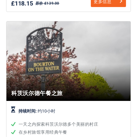
更多信息
£118.15
原价 £139.00
科茨沃尔德午餐之旅
持续时间:
约10小时
一天之内探索科茨沃尔德多个美丽的村庄
在乡村旅馆享用经典午餐