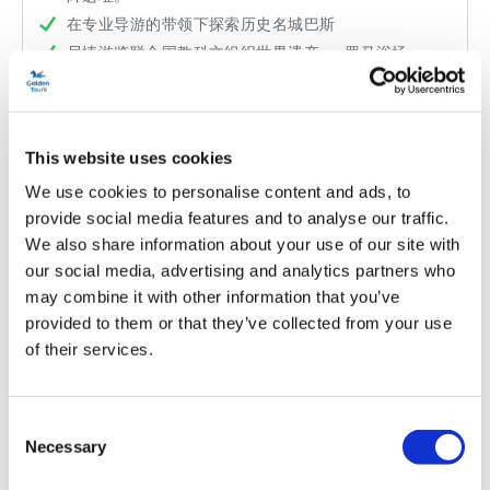
在专业导游的带领下探索历史名城巴斯
尽情游览联合国教科文组织世界遗产——罗马浴场
从
更多信息
£60.72
原价 £69.00
This website uses cookies
We use cookies to personalise content and ads, to
provide social media features and to analyse our traffic.
We also share information about your use of our site with
our social media, advertising and analytics partners who
may combine it with other information that you’ve
provided to them or that they’ve collected from your use
of their services.
Consent
Necessary
Selection
温莎城堡、牛津和巨石阵之旅