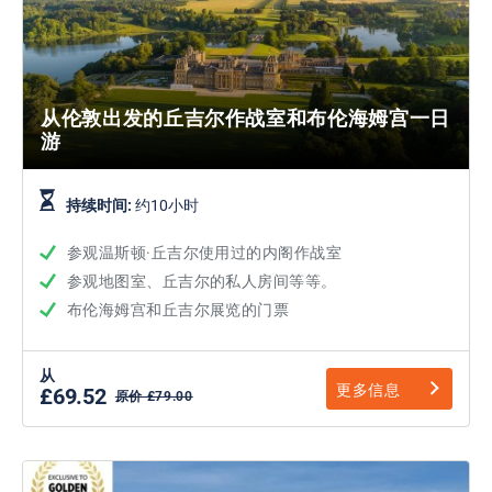
从伦敦出发的丘吉尔作战室和布伦海姆宫一日
游
持续时间:
约10小时
参观温斯顿·丘吉尔使用过的内阁作战室
参观地图室、丘吉尔的私人房间等等。
布伦海姆宫和丘吉尔展览的门票
从
更多信息
£69.52
原价 £79.00