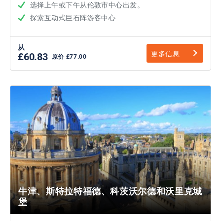
选择上午或下午从伦敦市中心出发。
探索互动式巨石阵游客中心
从
更多信息
£60.83
原价 £77.00
牛津、斯特拉特福德、科茨沃尔德和沃里克城
堡