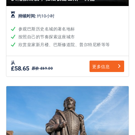
持续时间:
约10小时
参观巴斯历史名城的著名地标
按照自己的节奏探索这座城市
欣赏皇家新月楼、巴斯修道院、普尔特尼桥等等
从
更多信息
£58.65
原价 £69.00