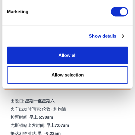
家的带领下，一边享受乐队的景点歌曲一边进行游览。本次巴士游
Marketing
将带您参观超过30多处经典景点，包括每位乐队成员的故居，学校
和出生地，以及一些经典歌曲的灵感发源地， 包括penny lane 和 草
莓农场。本次旅程最终将在举世闻名的洞穴俱乐部内结束，您可以
Show details
享受现场专业乐队表演并领取一份独家礼品。
回程
Allow all
当您一天精彩的披头士之旅结束后，您将回到利物浦石灰街地铁站
乘坐6:48分起程的列车，并于晚上9；04分返回伦敦。
Allow selection
时间表
出发日:
星期一至星期六
火车出发时间表: 伦敦 - 利物浦
检票时间:
早上 6:30am
尤斯顿站出发时间:
早上7:07am
抵达利物浦站:
早上9:23am