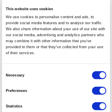
精彩的故事我们将学到这四个来自利物浦的大男孩是怎样组成世界
上最伟大乐队的故事。
This website uses cookies
We use cookies to personalise content and ads, to
参观披头士故事的游客还将亲身体验一场天才四人团从早期在利物
provide social media features and to analyse our traffic.
浦的童年到征服世界的经历，以及个人演唱生涯。您将发现他们是
We also share information about your use of our site with
our social media, advertising and analytics partners who
怎样相识的，探索亚比路录音室的幕后故事，并体验黄色潜水艇。
may combine it with other information that you’ve
披头士故事是一项仍在发掘中的展出项目，因此您可以不断的重返
provided to them or that they’ve collected from your use
这个著名的利物浦景点，并且每一次都现新的惊喜。
of their services.
展出中的语音解说是由约翰。列侬的姐姐朱莉娅亲自配音的，并且
提供包括中文在内的多国语言解说。
Consent
Necessary
Selection
披头士乐队神奇的神秘之旅巴士游
您在利物浦的下午会在我们提前已为您预订好的披头士乐队神奇的
Preferences
神秘之旅巴士上度过。从披头士博物馆出来后您将登上复古的60年
电巴士，它和乐队在1967年神奇的神秘之旅巡回演出中所使用的巴
Statistics
士几乎一摸一样（巴士有可能会被更换）！您将在一路上披头士专