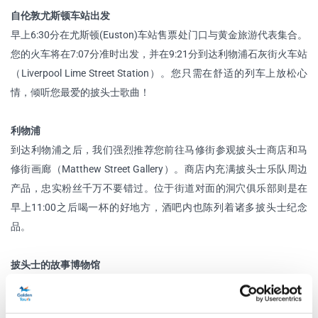
自伦敦尤斯顿车站出发
早上6:30分在尤斯顿(Euston)车站售票处门口与黄金旅游代表集合。
您的火车将在7:07分准时出发，并在9:21分到达利物浦石灰街火车站
（Liverpool Lime Street Station）。您只需在舒适的列车上放松心
情，倾听您最爱的披头士歌曲！
利物浦
到达利物浦之后，我们强烈推荐您前往马修街参观披头士商店和马
修街画廊（Matthew Street Gallery）。商店内充满披头士乐队周边
产品，忠实粉丝千万不要错过。位于街道对面的洞穴俱乐部则是在
早上11:00之后喝一杯的好地方，酒吧内也陈列着诸多披头士纪念
品。
披头士的故事博物馆
离开马修街后，前往位于Albert Dock 的披头士故事博物馆。这项获
得奖章的固定展览详细的记录并展出披头士乐队精彩的一生。通过