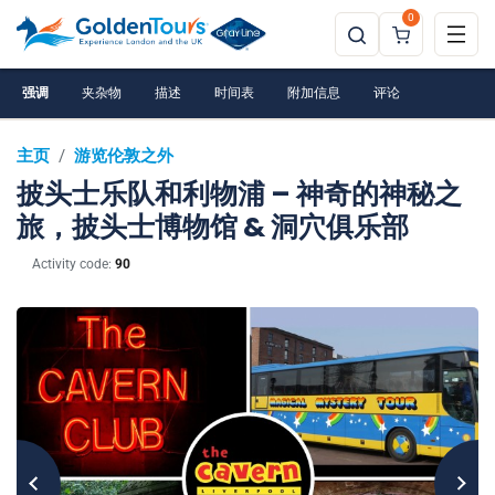
0
强调
夹杂物
描述
时间表
附加信息
评论
主页
/
游览伦敦之外
披头士乐队和利物浦 – 神奇的神秘之
旅，披头士博物馆 & 洞穴俱乐部
Activity code:
90