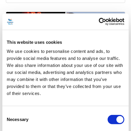
This website uses cookies
We use cookies to personalise content and ads, to
provide social media features and to analyse our traffic.
We also share information about your use of our site with
Die Beatles und Liverpool – Magical
our social media, advertising and analytics partners who
Mystery Tour, Beatles Story Museum
und Cavern Club
may combine it with other information that you’ve
provided to them or that they’ve collected from your use
of their services.
Dauer:
Ca. 14 Stunden
Hin- und Rückfahrkarten für den Zug von London
Consent
nach Liverpool
Necessary
Selection
Die Beatles Magical Mystery Tour
Eintritt zur Beatles Story und zum Cavern Club