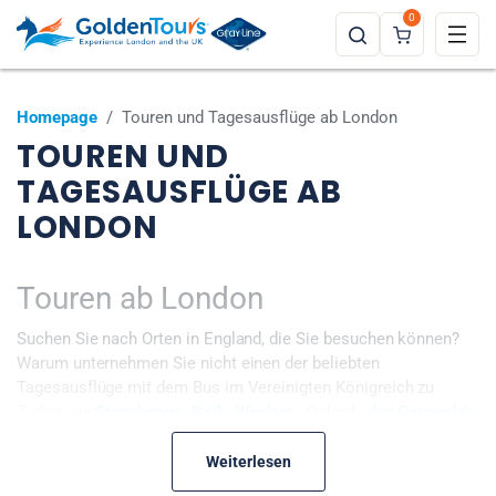
0
Homepage
/
Touren und Tagesausflüge ab London
TOUREN UND
TAGESAUSFLÜGE AB
LONDON
Touren ab London
Suchen Sie nach Orten in England, die Sie besuchen können?
Warum unternehmen Sie nicht einen der beliebten
Tagesausflüge mit dem Bus im Vereinigten Königreich zu
Zielen wie
Stonehenge, Bath, Windsor
, Oxford ,
den Cotswolds
, Edinburgh und mehr? Unsere Touren versprechen ein
Abenteuer wie kein anderes. Sie sind vollständig organisiert
Weiterlesen
und werden professionell geleitet, damit Sie nichts verpassen.