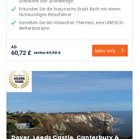
Steinkreis von Stonehenge.
Erkunden Sie die historische Stadt Bath mit einem
fachkundigen Reiseführer.
Genießen Sie die römischen Thermen, eine UNESCO-
Welterbestätte.
Ab
Mehr Info
60,72 £
vorher 69,00 £
Dover, Leeds Castle, Canterbury &