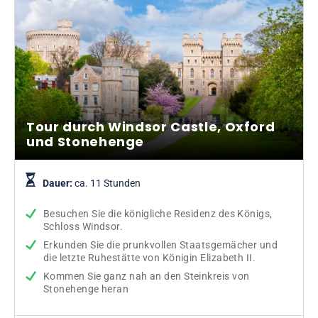
Tour durch Windsor Castle, Oxford
und Stonehenge
Dauer:
ca. 11 Stunden
Besuchen Sie die königliche Residenz des Königs,
Schloss Windsor.
Erkunden Sie die prunkvollen Staatsgemächer und
die letzte Ruhestätte von Königin Elizabeth II.
Kommen Sie ganz nah an den Steinkreis von
Stonehenge heran