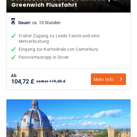
Greenwich Flussfahrt
Dauer:
ca. 10 Stunden
Früher Zugang zu Leeds Castle und eine
Metverkostung
Eingang zur Kathedrale von Canterbury
Panoramastopp in Dover
Ab
Mehr Info
104,72 £
vorher 119,00 £