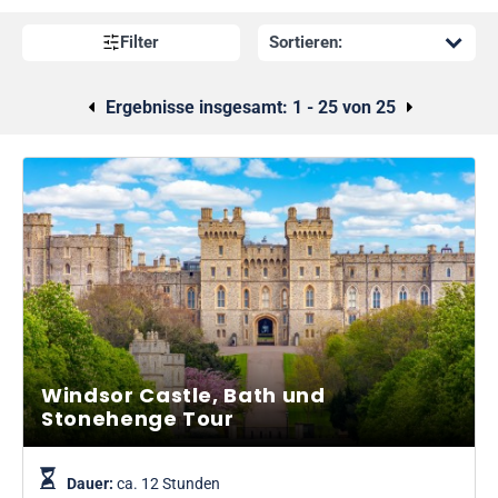
Freuen Sie sich auf Orte voller reicher britischer Geschichte
und Kultur sowie atemberaubender Landschaften – und das
Filter
alles an einem Tag! Mit Abfahrtsorten im Herzen der Stadt war
es noch nie so einfach, Großbritannien zu erkunden. Darüber
Ergebnisse insgesamt:
1 - 25 von 25
hinaus bieten wir Tagesausflüge
mit dem Eurostar in die Stadt
der Liebe, Paris
! Sehen Sie alle berühmten
Sehenswürdigkeiten, darunter den Eiffelturm und das Louvre-
Museum, und machen Sie eine Kreuzfahrt auf der
wunderschönen Seine.
Bei Stornierung von Busreisen bis 24 Stunden vor Reisebeginn
erhalten Sie eine volle Erstattung.
Windsor Castle, Bath und
Stonehenge Tour
Dauer:
ca. 12 Stunden