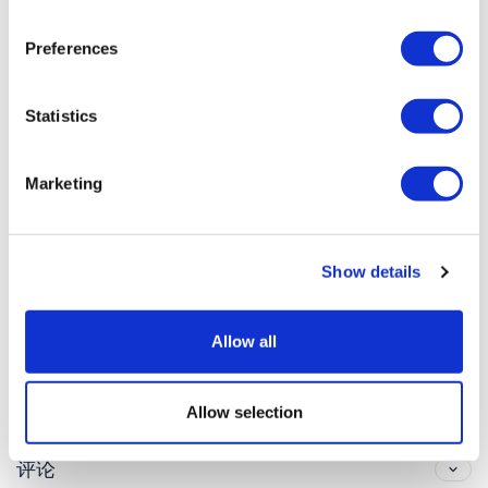
附加信息
Preferences
本次行程不是随上随下系列产品
Statistics
途中我们将多次停站
Marketing
您可自由选择您3小时伦敦全境旅程的路线。我们推荐 主要游程
（蓝线）或者经典游（红线）。这两条线路经过最多著名景点，
提供最好的探索经历。请注意一旦选择路线途中您将不能改变到
其它路线。
Show details
Cancellation Policy
Allow all
出发前一晚午夜（英国时间）之前取消或更改行程，即可获得全额
Allow selection
退款。
评论