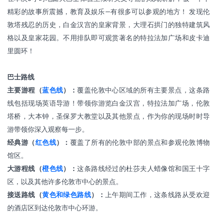
精彩的故事所震撼，教育及娱乐—有很多可以参观的地方！ 发现伦
敦塔残忍的历史，白金汉宫的皇家背景，大理石拱门的独特建筑风
格以及皇家花园。不用排队即可观赏著名的特拉法加广场和皮卡迪
里圆环！
巴士路线
主要游程（
蓝色线
）：
覆盖伦敦中心区域的所有主要景点，这条路
线包括现场英语导游！带领你游览白金汉宫，特拉法加广场，伦敦
塔桥，大本钟，圣保罗大教堂以及其他景点，作为你的现场时时导
游带领你深入观察每一步。
经典游（
红色线
）：
覆盖了所有的伦敦中部的景点和参观伦敦博物
馆区。
大游程线（
橙色线
）：
这条路线经过的杜莎夫人蜡像馆和国王十字
区，以及其他许多伦敦市中心的景点。
接送路线（
黄色和绿色路线
）：
上午期间工作，这条线路从受欢迎
的酒店区到达伦敦市中心环游。