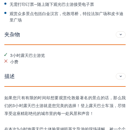
无需打印订票—随上随下观光巴士游接受电子票
观赏众多景点包括白金汉宫，伦敦塔桥，特拉法加广场和皮卡迪
里广场
夹杂物
3小时露天巴士游览
小费
描述
如果您只有有限的时间却想要观赏伦敦最著名的景点的话，那么我
们的3小时露天巴士游就是您完美的选择！登上露天巴士车顶，尽情
享受这座精彩绝伦的城市里的每一处风景和声音！
在本次3小时地露天巴士体验里倾听英文导游的现场讲解，被一个个