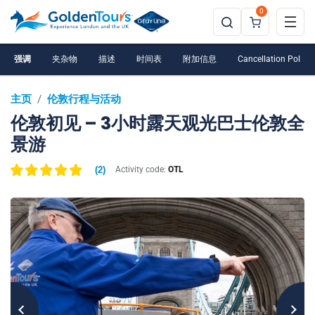
0
强调
夹杂物
描述
时间表
附加信息
Cancellation Policy
主页
/
伦敦行程与活动
伦敦初见 – 3小时露天观光巴士伦敦全
景游
(
2
)
Activity code:
OTL