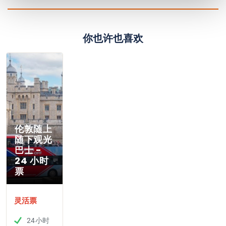
你也许也喜欢
伦敦随上
随下观光
巴士 -
24 小时
票
灵活票
24小时