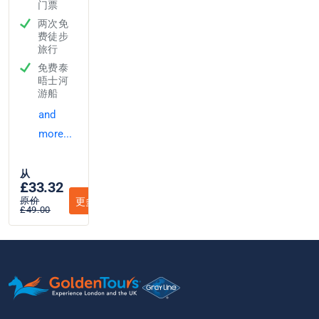
门票
两次免
费徒步
旅行
免费泰
晤士河
游船
and
more...
从
£33.32
原价
更多信息
£49.00