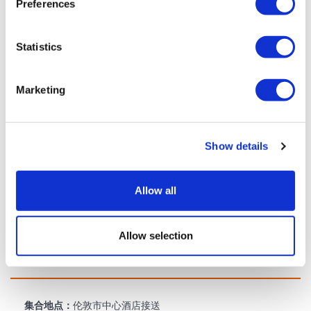
Preferences
阔的花园中。 庄园宁静优美，是缅怀英国皇室历史的理想场所。
Statistics
您的私人旅行将在送您返回位于伦敦市中心的酒店后结束。
味觉卡和咖啡俱乐部
Marketing
使用 tastecard，您平均每餐可节省 25 英镑，并享受各种优惠。 在
伦敦和英国各地数千家参与活动的餐厅，享受买一送一优惠，总账
Show details
单可享 25% 折扣。 您还可以在连锁店和独立门店享受咖啡师特调饮
品 25% 的折扣，并在指定加盟店享受披萨外卖 50% 的折扣。 此外，
还有超值的电影票优惠和一日游折扣。 tastecard 有效期为一个月，
Allow all
使用方便——只需下载应用程序，选择您的会员资格并浏览优惠即
可。
Allow selection
时间表
集合地点：
伦敦市中心酒店接送