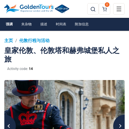
0
强调
夹杂物
描述
时间表
附加信息
主页
/
伦敦行程与活动
皇家伦敦、伦敦塔和赫弗城堡私人之
旅
Activity code:
14