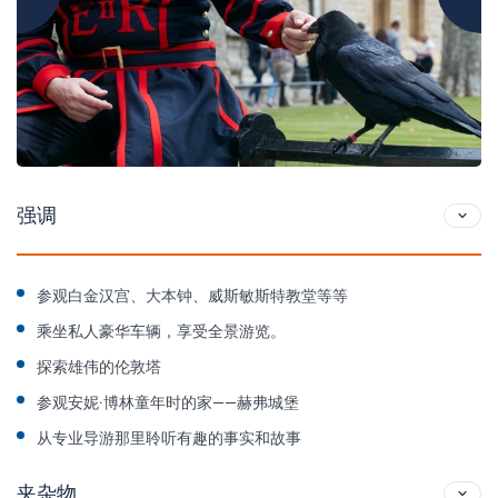
强调
参观白金汉宫、大本钟、威斯敏斯特教堂等等
乘坐私人豪华车辆，享受全景游览。
探索雄伟的伦敦塔
参观安妮·博林童年时的家——赫弗城堡
从专业导游那里聆听有趣的事实和故事
夹杂物