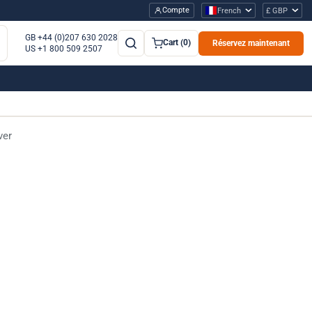
Compte
French
£ GBP
GB +44 (0)207 630 2028
Cart (0)
Réservez maintenant
US +1 800 509 2507
ver