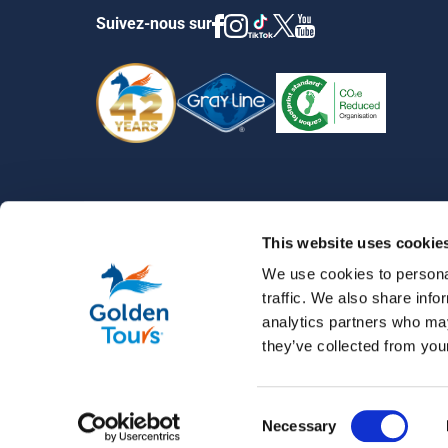
Suivez-nous sur
VISITES GUIDÉES DE LONDRES
›
VISITE PRIVÉE DU LOND
This website uses cookie
We use cookies to personal
traffic. We also share info
analytics partners who may
they’ve collected from your
© 2026 Golden Tours | All rights reserved
Consent
Necessary
Selection