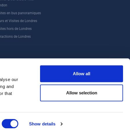
ndon
sites en bus panoramiques
rs et Visites de Londres
sites hors de Londres
tractions de Londres
Allow all
alyse our
ing and
Allow selection
r that
Show details