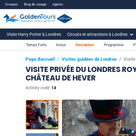
Groupes
Blog de voyage
Agents
Visite Harry Potter à Londres
Circuits et attractions à Londres
Temps Forts
Inclus
Description
Programme
P
Page d'accueil
/
Visites guidées de Londres
/
Visite
VISITE PRIVÉE DU LONDRES ROY
CHÂTEAU DE HEVER
Activity code:
14