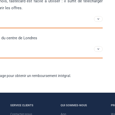
is, tastecard est facile à utiliser : il suffit de télécharger
ir les offres.
l du centre de Londres
oyage pour obtenir un remboursement intégral.
SERVICE CLIENTS
QUI SOMMES-NOUS
PR
Contactez-nous
App
Wa