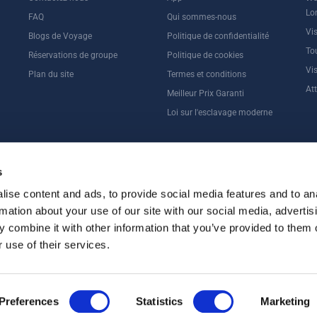
Lo
FAQ
Qui sommes-nous
Vi
Blogs de Voyage
Politique de confidentialité
Tou
Réservations de groupe
Politique de cookies
Vi
Plan du site
Termes et conditions
At
Meilleur Prix Garanti
Loi sur l'esclavage moderne
RES ROYAL, DE LA TOUR DE LONDRES ET DU CHÂTEAU DE HEVER
s
ise content and ads, to provide social media features and to an
rmation about your use of our site with our social media, advertis
 combine it with other information that you’ve provided to them o
 use of their services.
Preferences
Statistics
Marketing