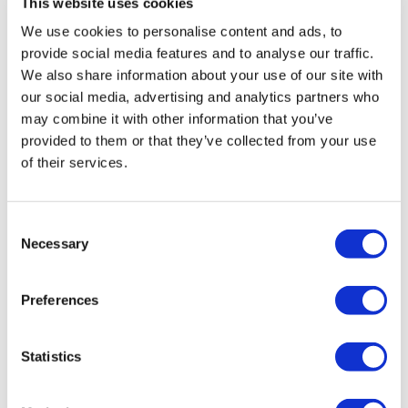
This website uses cookies
Ponto de partida:
Golden Tours Stop 1, Bulleid Way, Londres
We use cookies to personalise content and ads, to
SW1W 9SR
provide social media features and to analyse our traffic.
localização do what3words:
eager.play .forks
We also share information about your use of our site with
our social media, advertising and analytics partners who
Instruções para Bulleid Way:
A estação de metrô e trem
may combine it with other information that you’ve
mais próxima é a Victoria Station. Saia da Estação Victoria
provided to them or that they’ve collected from your use
pela entrada da Buckingham Palace Road, à direita das
of their services.
plataformas do Gatwick Express. Vire à esquerda e caminhe
pela Buckingham Palace Road até chegar ao primeiro
cruzamento principal. Quando for seguro, atravesse a rua no
Consent
Necessary
semáforo e vire à esquerda. Caminhe cerca de 20 metros
Selection
antes de virar à direita na Bulleid Way.
Seu ônibus NÃO
partirá da Victoria Coach Station.
Preferences
Statistics