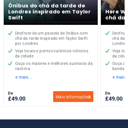
Ônibus do chá da tarde de
Londres inspirado em Taylor
Here We
Swift
chá da 
Desfrute de um passeio de ônibus com
Desfrut
chá da tarde inspirado em Taylor Swift
chá da 
por Londres
Londres
Veja locais e pontos turísticos icônicos
Veja loc
da cidade
da cida
Ouça os maiores e melhores sucessos da
Ouça os
cantora
banda s
e mais...
e mais..
De
De
Mais informações
£49.00
£49.00