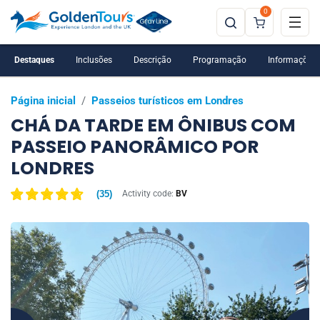
0
Destaques
Inclusões
Descrição
Programação
Informações 
Página inicial
/
Passeios turísticos em Londres
CHÁ DA TARDE EM ÔNIBUS COM
PASSEIO PANORÂMICO POR
LONDRES
(
35
)
Activity code:
BV