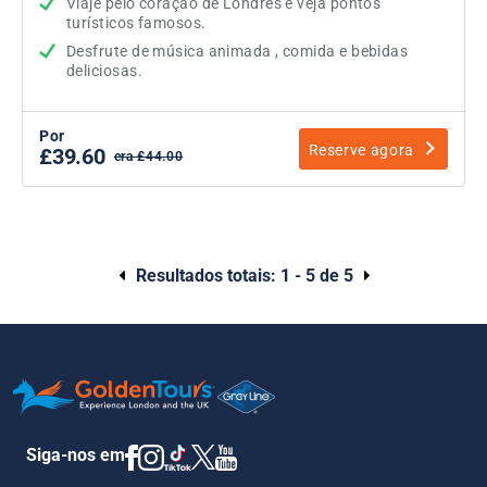
Viaje pelo coração de Londres e veja pontos
turísticos famosos.
Desfrute de música animada , comida e bebidas
deliciosas.
Por
Reserve agora
£39.60
era £44.00
Resultados totais:
1 - 5 de 5
Siga-nos em