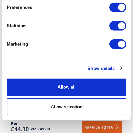
Preferences
Statistics
Marketing
Passeio de ônibus com chá da tarde
Royal Windsor
Show details
Duração:
Aprox.: 70-90 minutos
Allow all
Desfrute do chá da tarde em um ônibus exclusivo
Doces e salgados
Uma taça de Prosecco e guloseimas selecionadas
Allow selection
Por
Reserve agora
£44.10
era £49.00