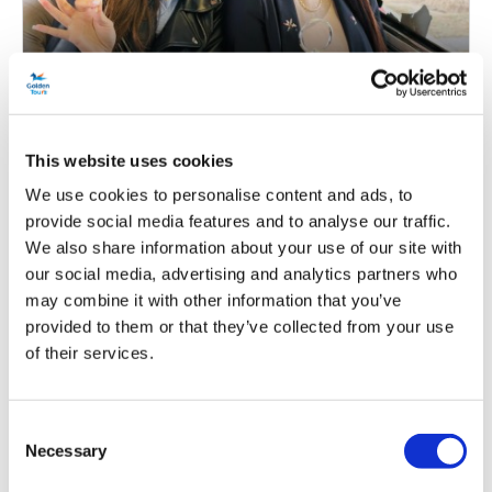
Here We Go Again Ônibus do chá da
tarde em Londres
This website uses cookies
Duração:
Aprox. 90 minutos
We use cookies to personalise content and ads, to
Desfrute de um passeio de ônibus com chá da tarde
provide social media features and to analyse our traffic.
inspirado no ABBA por Londres
We also share information about your use of our site with
Veja locais e pontos turísticos icônicos da cidade
our social media, advertising and analytics partners who
Ouça os maiores e melhores sucessos da banda
may combine it with other information that you’ve
sueca
provided to them or that they’ve collected from your use
of their services.
Por
Reserve agora
£46.55
era £49.00
Consent
Necessary
Selection