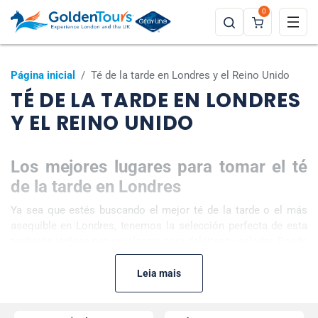
0
Página inicial
/
Té de la tarde en Londres y el Reino Unido
TÉ DE LA TARDE EN LONDRES
Y EL REINO UNIDO
Los mejores lugares para tomar el té
de la tarde en Londres
Ya sea que estés buscando el mejor té de la tarde o el más
asequible en Londres, tenemos la selección perfecta de esta
tradición inglesa por excelencia para deleitar tu paladar. Desde
el tradicional té con crema coagulada y bollos hasta los tés de
la tarde más inusuales en Londres a bordo de los
cruceros de
Leia mais
lujo por el río Támesis
, hay algo para que todos disfruten de
este clásico pasatiempo del siglo XIX.