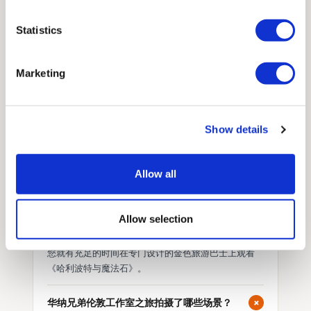
+
华纳兄弟伦敦工作室之旅门票会售罄吗？
Statistics
在旺季和特定日期，工作室门票可能会售罄。 建议您
提前预订门票以确保您的座位。 Golden Tours 全年随
Marketing
时提供多种可供购买的门票。
+
参观哈利波特工作室最便宜的方式是什么？
Show details
前往工作室最便宜、最方便的方式是参加 Golden
Tours。 该团队运营着从伦敦市中心到工作室往返的唯
一直达巴士。 这样，您就可以在整个旅程中乘坐一种
Allow all
交通工具。
+
到达工作室需要多长时间？
Allow selection
华纳兄弟工作室距离伦敦市中心仅 20 多英里。 这样，
您就有充足的时间在专门设计的金色旅游巴士上观看
《哈利波特与魔法石》。
+
华纳兄弟伦敦工作室之旅拍摄了哪些场景？