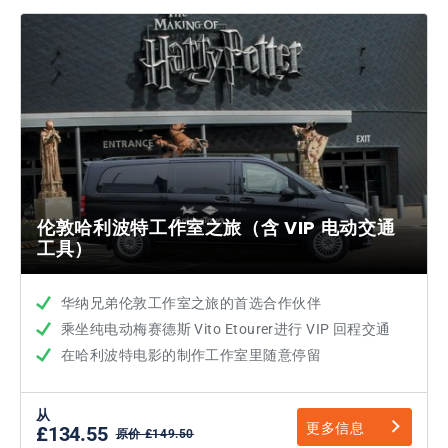
伦敦哈利波特工作室之旅（含 VIP 电动交通
工具）
华纳兄弟伦敦工作室之旅的首选合作伙伴
乘坐纯电动梅赛德斯 Vito Etourer进行 VIP 回程交通
在哈利波特电影的制作工作室里随意停留
从
更多信息
£134.55
原价 £149.50