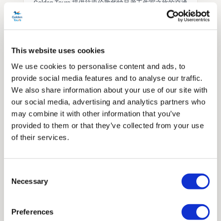
Golden Tours 提供往返伦敦华纳兄弟工作室之旅的交通
服务，乘坐专门设计的双层巴士从维多利亚街和贝克街
出发。
+
我可以当天购买哈利波特工作室门票吗？
This website uses cookies
We use cookies to personalise content and ads, to
华纳兄弟工作室之旅非常受欢迎，建议您提前购买门
provide social media features and to analyse our traffic.
票，以获得您喜欢的日期和时间段。
We also share information about your use of our site with
our social media, advertising and analytics partners who
+
华纳兄弟工作室之旅什么时候结束？
may combine it with other information that you’ve
工作室周一至周五晚上 8 点关门，周末晚上 10 点关
provided to them or that they’ve collected from your use
门。
of their services.
与直接预订相比，Golden Tours 套餐包含哪些
+
内容？
Consent
Necessary
Selection
Golden Tours 提供往返于伦敦市中心的双层品牌巴士交
通服务。 您可以观看第一部哈利波特电影并享受便捷
的旅程。
Preferences