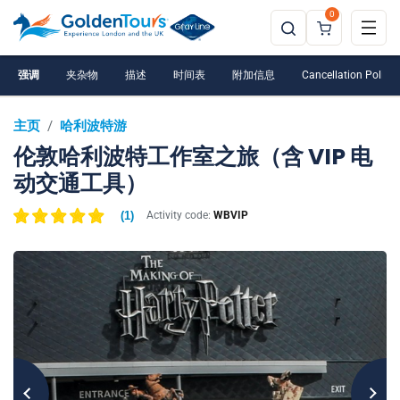
0
强调
夹杂物
描述
时间表
附加信息
Cancellation Policy
主页
/
哈利波特游
伦敦哈利波特工作室之旅（含 VIP 电
动交通工具）
(
1
)
Activity code:
WBVIP