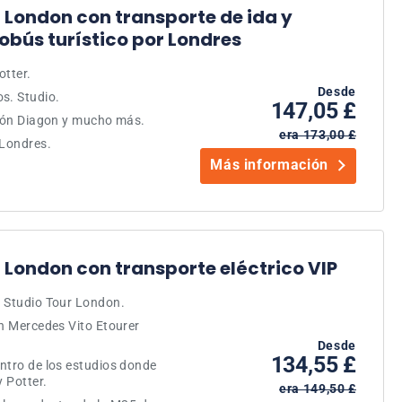
 London con transporte de ida y
tobús turístico por Londres
otter.
Desde
s. Studio.
147,05 £
ejón Diagon y mucho más.
era 173,00 £
 Londres.
Más información
 London con transporte eléctrico VIP
. Studio Tour London.
un Mercedes Vito Etourer
Desde
134,55 £
ntro de los estudios donde
y Potter.
era 149,50 £