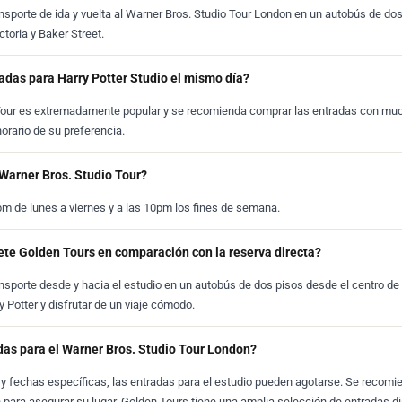
nsporte de ida y vuelta al Warner Bros. Studio Tour London en un autobús de d
toria y Baker Street.
das para Harry Potter Studio el mismo día?
 Tour es extremadamente popular y se recomienda comprar las entradas con muc
horario de su preferencia.
 Warner Bros. Studio Tour?
8pm de lunes a viernes y a las 10pm los fines de semana.
ete Golden Tours en comparación con la reserva directa?
nsporte desde y hacia el estudio en un autobús de dos pisos desde el centro de 
y Potter y disfrutar de un viaje cómodo.
das para el Warner Bros. Studio Tour London?
y fechas específicas, las entradas para el estudio pueden agotarse. Se recomie
 para asegurar su lugar. Golden Tours tiene una amplia selección de entradas d