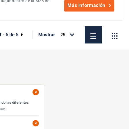
 lugar dentro de la M25 de
Más información
1 - 5 de 5
Mostrar
+
ando las diferentes
cer.
+