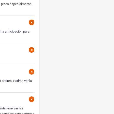
os pisos especialmente
+
ha anticipación para
+
+
Londres. Podrás ver la
+
nda reservar las
isponibles para comprar