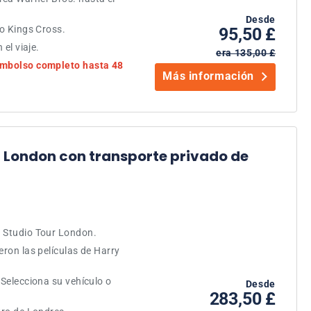
Desde
 o Kings Cross.
95,50 £
 el viaje.
era 135,00 £
eembolso completo hasta 48
Más información
r London con transporte privado de
. Studio Tour London.
eron las películas de Harry
 Selecciona su vehículo o
Desde
283,50 £