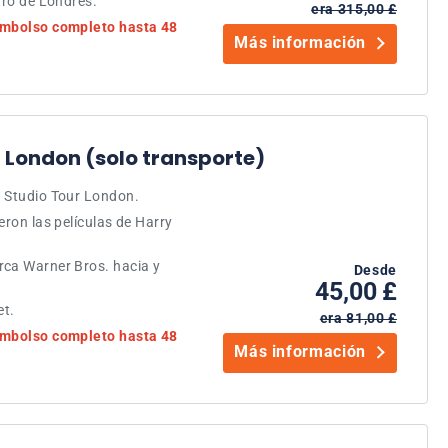
tro de Londres.
era 315,00 £
eembolso completo hasta 48
Más información
 London (solo transporte)
. Studio Tour London.
eron las películas de Harry
rca Warner Bros. hacia y
Desde
45,00 £
et.
era 81,00 £
eembolso completo hasta 48
Más información