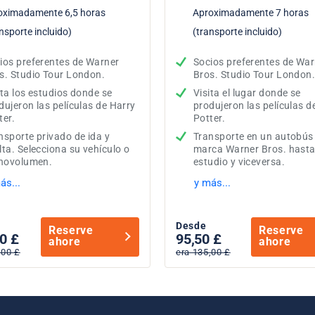
oximadamente 6,5 horas
Aproximadamente 7 horas
nsporte incluido)
(transporte incluido)
ios preferentes de Warner
Socios preferentes de War
s. Studio Tour London.
Bros. Studio Tour London
ita los estudios donde se
Visita el lugar donde se
dujeron las películas de Harry
produjeron las películas d
ter.
Potter.
nsporte privado de ida y
Transporte en un autobús 
lta. Selecciona su vehículo o
marca Warner Bros. hasta
novolumen.
estudio y viceversa.
ás...
y más...
Desde
Reserve
Reserve
0 £
95,50 £
ahore
ahore
,00 £
era 135,00 £