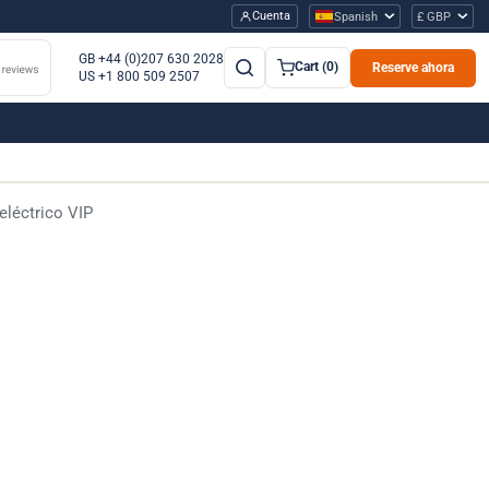
Cuenta
Spanish
£ GBP
GB +44 (0)207 630 2028
Cart (0)
Reserve ahora
US +1 800 509 2507
eléctrico VIP