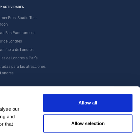
P ACTIVIDADES
rner Bros. Studio Tour
ndon
urs Bus Panoramicos
ur de Londres
urs fuera de Londres
ajes de Londres a París
tradas para las atracciones
 Londres
IP
Allow all
alyse our
ing and
Allow selection
r that