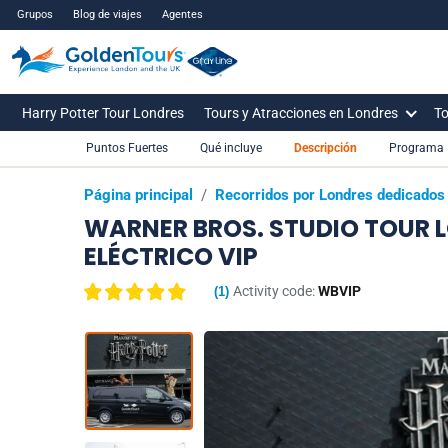
Grupos
Blog de viajes
Agentes
Harry Potter Tour Londres
Tours y Atracciones en Londres
To
Puntos Fuertes
Qué incluye
Descripción
Programa
Página principal
/
Recorridos por Londres dedicados 
WARNER BROS. STUDIO TOUR
ELÉCTRICO VIP
Activity code:
WBVIP
(
1
)