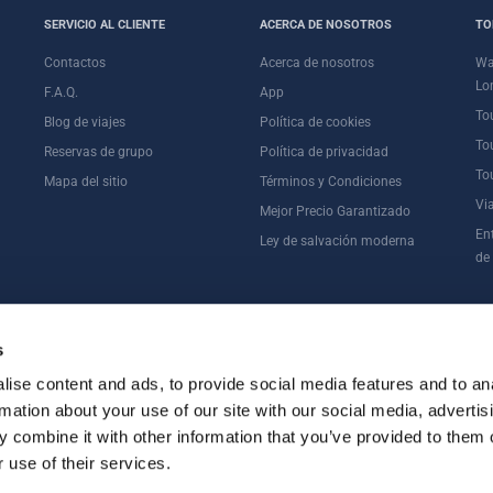
SERVICIO AL CLIENTE
ACERCA DE NOSOTROS
TO
Contactos
Acerca de nosotros
Wa
Lo
F.A.Q.
App
To
Blog de viajes
Política de cookies
To
Reservas de grupo
Política de privacidad
To
Mapa del sitio
Términos y Condiciones
Vi
Mejor Precio Garantizado
En
Ley de salvación moderna
de
›
WARNER BROS. STUDIO TOUR LONDON CON TRANSPORTE ELÉCTRICO V
s
ise content and ads, to provide social media features and to an
rmation about your use of our site with our social media, advertis
 combine it with other information that you’ve provided to them o
 use of their services.