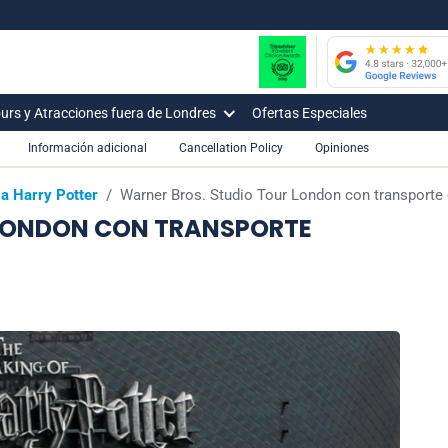
urs y Atracciones fuera de Londres
Ofertas Especiales
Información adicional
Cancellation Policy
Opiniones
a Harry Potter
/
Warner Bros. Studio Tour London con transporte 
 LONDON CON TRANSPORTE