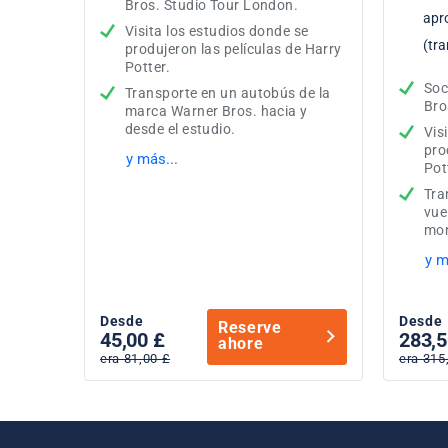
Bros. Studio Tour London.
apr
Visita los estudios donde se
(tra
produjeron las películas de Harry
Potter.
Soc
Transporte en un autobús de la
Bro
marca Warner Bros. hacia y
desde el estudio.
Vis
pro
y más...
Pot
Tra
vue
mo
y m
Desde
Desde
Reserve
45,00 £
283,5
ahore
era 81,00 £
era 315