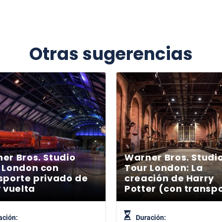
Otras sugerencias
er Bros. Studio
Warner Bros. Studi
 London con
Tour London: La
sporte privado de
creación de Harry
y vuelta
Potter (con transp
ación:
Duración: