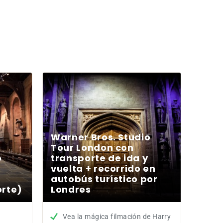
Warner Bros. Studio
Tour London con
o
transporte de ida y
vuelta + recorrido en
autobús turístico por
orte)
Londres
Vea la mágica filmación de Harry