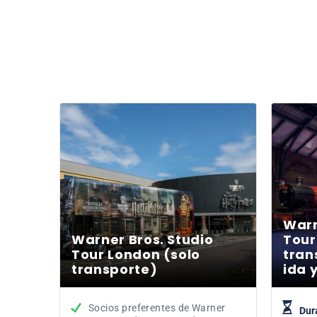
Warn
Warner Bros. Studio
Tour
Tour London (solo
tran
transporte)
ida 
Socios preferentes de Warner
Dur