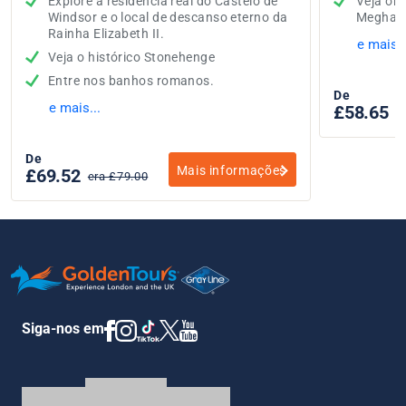
Explore a residência real do Castelo de
Veja on
Windsor e o local de descanso eterno da
Meghan 
Rainha Elizabeth II.
e mais..
Veja o histórico Stonehenge
Entre nos banhos romanos.
De
e mais...
£58.65
e
De
Mais informações
£69.52
era £79.00
Siga-nos em