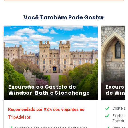
Você Também Pode Gostar
Excursão ao Castelo de
Excursã
Windsor, Bath e Stonehenge
de Win
Visite a
Recomendado por 92% dos viajantes no
Explore
TripAdvisor.
Estadua