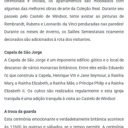
cerimoniais e oficiais, os apartamentos são mobiliados com
algumas das melhores obras de arte da Coleção Real. Durante seu
passeio pelo Castelo de Windsor, tente avistar as pinturas de
Rembrandt, Rubens e Leonardo da Vinci penduradas nas paredes!
Durante os meses de inverno, os Salões Semiestatais ricamente
decorados são adicionados à rota dos visitantes.
Capela de São Jorge
A Capela de São Jorge é um imponente edifício gótico e o local de
descanso de vários monarcas britânicos. Entre eles estão Eduardo
IV, que construiu a Capela, Henrique VIII e Jane Seymour, a Rainha
Mary, a Rainha Elizabeth, a Rainha Mãe, o Príncipe Philip e a Rainha
Elizabeth II. Os cultos são realizados regularmente e esta igreja
tranquila é uma adição tranquila à visita ao Castelo de Windsor.
A troca da guarda
Esta cerimônia emocionante e verdadeiramente britânica acontece
às 11h00 às quintas e sábados, se o tempo permitir. A cerimônia