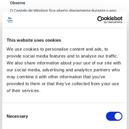
Observe
O Castelo de Windsor fica aberto diariamente durante o ano
todo, com algumas exceções quando o castelo é usado para
funções oficiais. Como um palácio real em funcionamento, o
Castelo é usado frequentemente pelo Rei para cerimônias de
This website uses cookies
Estado e entretenimento oficial, e fechamentos podem
We use cookies to personalise content and ads, to
ocorrer ocasionalmente em curto prazo.
provide social media features and to analyse our traffic.
Fechamentos do Castelo de Windsor:
Como o Castelo de
We also share information about your use of our site with
our social media, advertising and analytics partners who
Windsor é um palácio real em funcionamento, às vezes o
may combine it with other information that you’ve
castelo inteiro ou os apartamentos de estado dentro do
provided to them or that they’ve collected from your use
castelo precisam ser fechados em cima da hora.
of their services.
Toda terça e quarta-feira
24-26 de dezembro Castelo fechado
Consent
Capela de São Jorge
Necessary
Selection
A Capela de São Jorge fica fechada para visitantes aos