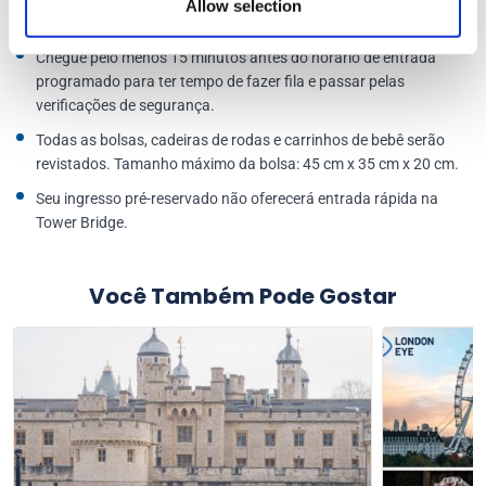
Allow selection
chegar.
Chegue pelo menos 15 minutos antes do horário de entrada
programado para ter tempo de fazer fila e passar pelas
verificações de segurança.
Todas as bolsas, cadeiras de rodas e carrinhos de bebê serão
revistados. Tamanho máximo da bolsa: 45 cm x 35 cm x 20 cm.
Seu ingresso pré-reservado não oferecerá entrada rápida na
Tower Bridge.
Você Também Pode Gostar