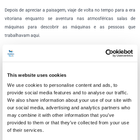
Depois de apreciar a paisagem, viaje de volta no tempo para a era
vitoriana enquanto se aventura nas atmosféricas salas de
máquinas para descobrir as máquinas e as pessoas que
trabalhavam aqui.
Programação
Torre de Londres
This website uses cookies
Dias de funcionamento:
diariamente
We use cookies to personalise content and ads, to
Fechado:
24 a 26 de dezembro e 1º de janeiro
provide social media features and to analyse our traffic.
We also share information about your use of our site with
Metrô mais próximo:
Tower Hill / Estação de trem mais
our social media, advertising and analytics partners who
próxima: Fenchurch Street ou London Bridge
may combine it with other information that you’ve
Linhas de ônibus:
15, 42, 78, 100
provided to them or that they’ve collected from your use
of their services.
Ponte da Torre