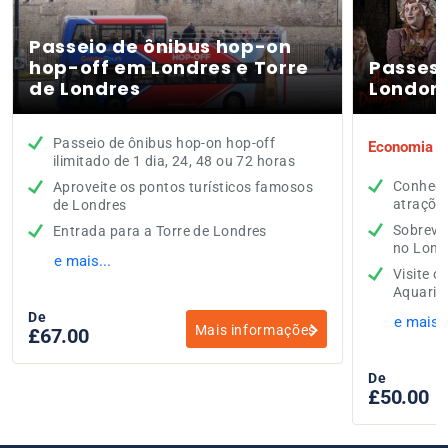
Passeio de ônibus hop-on
hop-off em Londres e Torre
Passes 
de Londres
London
Passeio de ônibus hop-on hop-off
Economia to
ilimitado de 1 dia, 24, 48 ou 72 horas
Conheça
Aproveite os pontos turísticos famosos
atraçõe
de Londres
Sobrevo
Entrada para a Torre de Londres
no Lond
e mais...
Visite 
Aquari
De
e mais..
Mais informações
£67.00
De
£50.00