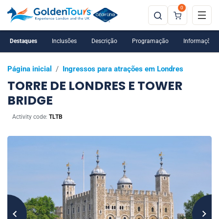
0
Destaques
Inclusões
Descrição
Programação
Informações 
Página inicial
/
Ingressos para atrações em Londres
TORRE DE LONDRES E TOWER
BRIDGE
Activity code:
TLTB