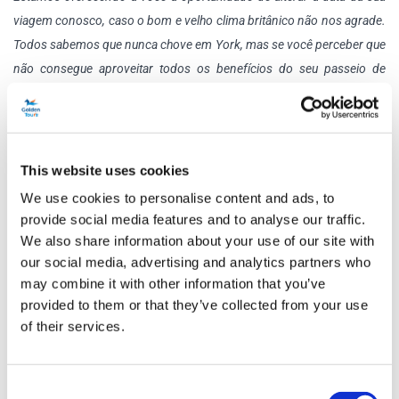
viagem conosco, caso o bom e velho clima britânico não nos agrade.
Todos sabemos que nunca chove em York, mas se você perceber que
não consegue aproveitar todos os benefícios do seu passeio de
ônibus aberto devido à chuva, você pode alterar a data de início do
seu bilhete. Essa alteração precisa ocorrer antes das 12h do primeiro
dia em que você planejou viajar. Aplica-se somente a bilhetes de
ônibus hop-on hop-off.
This website uses cookies
We use cookies to personalise content and ads, to
Clique
aqui
para ver o mapa da rota
provide social media features and to analyse our traffic.
We also share information about your use of our site with
Cruzeiro pelo Rio York City
our social media, advertising and analytics partners who
Faça um cruzeiro pelo Rio Ouse para um passeio divertido e
may combine it with other information that you’ve
informativo pela cidade. Veja todos os pontos turísticos famosos
provided to them or that they’ve collected from your use
de uma perspectiva única com comentários ao vivo de guias
of their services.
experientes neste cruzeiro de 1 hora .
Torre de Clifford
Consent