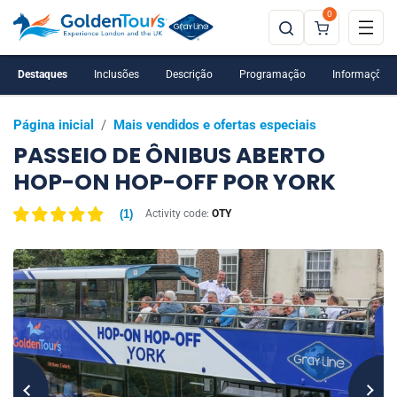
0
Destaques
Inclusões
Descrição
Programação
Informações 
Página inicial
/
Mais vendidos e ofertas especiais
PASSEIO DE ÔNIBUS ABERTO
HOP-ON HOP-OFF POR YORK
(
1
)
Activity code:
OTY