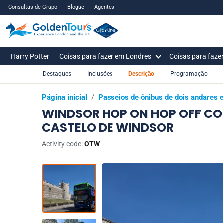
Consultas de Grupo
Blogue
Agentes
Harry Potter
Coisas para fazer em Londres
Coisas para faze
Destaques
Inclusões
Descrição
Programação
Página inicial
/
Passeios de ônibus de dois andares
WINDSOR HOP ON HOP OFF CO
CASTELO DE WINDSOR
Activity code:
OTW