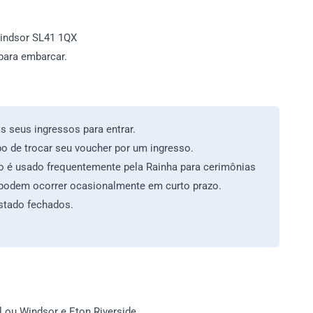
Windsor SL41 1QX
para embarcar.
 seus ingressos para entrar.
o de trocar seu voucher por um ingresso.
o é usado frequentemente pela Rainha para cerimônias
s podem ocorrer ocasionalmente em curto prazo.
stado fechados.
l ou Windsor e Eton Riverside