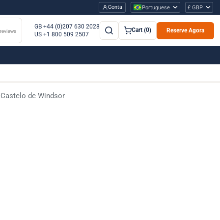
Conta
Portuguese
£ GBP
GB +44 (0)207 630 2028
Cart (0)
Reserve Agora
US +1 800 509 2507
 Castelo de Windsor