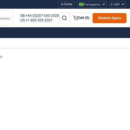
Conta
Portuguese
£ GBP
GB +44 (0)207 630 2028
Cart (0)
Reserve Agora
US +1 800 509 2507
vo