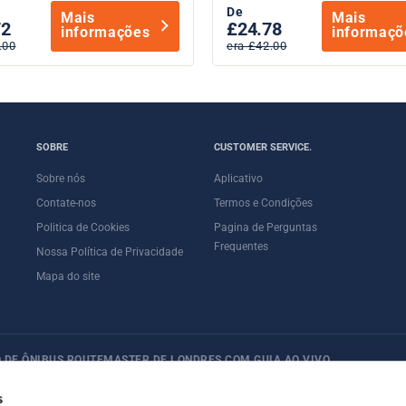
De
Mais
Mais
72
£24.78
informações
informaçõ
.00
era £42.00
SOBRE
CUSTOMER SERVICE.
Sobre nós
Aplicativo
Contate-nos
Termos e Condições
Politica de Cookies
Pagina de Perguntas
Frequentes
Nossa Política de Privacidade
Mapa do site
 DE ÔNIBUS ROUTEMASTER DE LONDRES COM GUIA AO VIVO
s