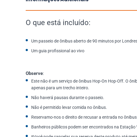
O que está incluído:
Um passeio de ônibus aberto de 90 minutos por Londre
Um guia profissional ao vivo
Observe
:
Este não é um serviço de ônibus Hop-On Hop-Off. O ônib
apenas para um trecho inteiro.
Não haverá pausas durante o passeio.
Não é permitido levar comida no ônibus.
Reservamo-nos o direito de recusar a entrada no ônibus
Banheiros públicos podem ser encontrados na Estação W
*Você pode cancelar sua reserva deste produto até meia-