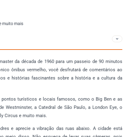
e muito mais
master da década de 1960 para um passeio de 90 minutos
ônico ônibus vermelho, você desfrutará de comentários ao
tos e histórias fascinantes sobre a história e a cultura da
 pontos turísticos e locais famosos, como o Big Ben e as
de Westminster, a Catedral de São Paulo, a London Eye, o
ly Circus e muito mais.
dres e aprecie a vibração das ruas abaixo. A cidade está
o meio disso. Não esqueça de levar suas câmeras, pois