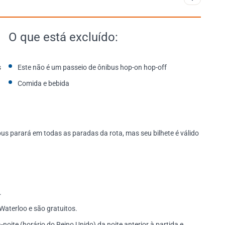
O que está excluído:
s
Este não é um passeio de ônibus hop-on hop-off
Comida e bebida
us parará em todas as paradas da rota, mas seu bilhete é válido
.
aterloo e são gratuitos.
noite (horário do Reino Unido) da noite anterior à partida e