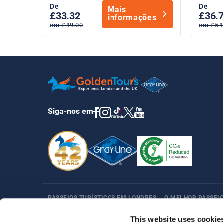
De
De
Mais
£33.32
£36.
informações
era £49.00
era £54
Siga-nos em
PASSEIOS TURÍSTICOS EM LONDRES
›
O MELHOR PASSEIO
This website uses cookie