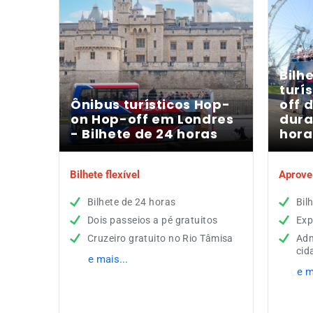
Bilh
turí
Ônibus turísticos Hop-
off 
on Hop-off em Londres
dura
- Bilhete de 24 horas
hora
Bilhete flexível
Aprovei
Bilhete de 24 horas
Bil
Dois passeios a pé gratuitos
Exp
Cruzeiro gratuito no Rio Tâmisa
Adm
cid
e mais...
e m