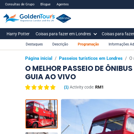
Consultas de Grupo
Blogue
Agentes
Harry Potter
Coisas para fazer em Londres
Coisas para faze
Destaques
Descrição
Programação
Informações Ad
Página inicial
/
Passeios turísticos em Londres
/
O 
O MELHOR PASSEIO DE ÔNIBU
GUIA AO VIVO
Activity code:
RM1
(
1
)