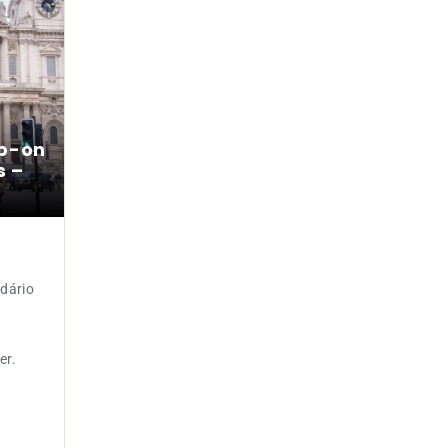
op-on
s –
ndário
er.