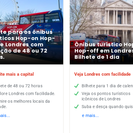
ete para os ônibus
sticos Hop-on Hop-
de Londres com
Ônibus turístico H
ção de 48 ou 72
Hop-off em Londre
s.
Bilhete de 1 dia
te mais a capital
Veja Londres com facilidade
hete de 48 ou 72 horas
Bilhete para 1 dia de cale
lore Londres com facilidade.
Veja os pontos turísticos
icônicos de Londres
ire os melhores locais da
ade.
Suba e desça quando quis
ais...
e mais...