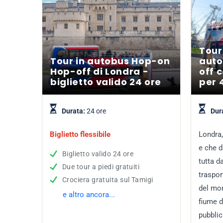
Tour
Tour in autobus Hop-on
auto
Hop-off di Londra -
off 
biglietto valido 24 ore
per 
Durata:
24 ore
Dur
Biglietto flessibile
Londra,
e che d
Biglietto valido 24 ore
tutta d
Due tour a piedi gratuiti
traspor
Crociera gratuita sul Tamigi
del mo
e altro ancora...
fiume d
pubblic