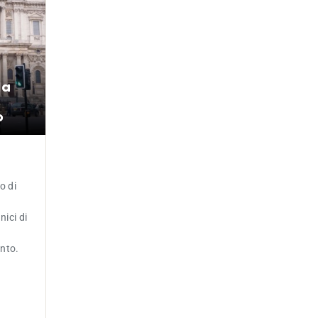
la
o
o di
nici di
ento.