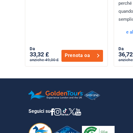
perché 
quando 
sempli
e a
Da
Da
33,32 £
36,72
Prenota oa
anziche 49,00 £
anziche
Seguici su