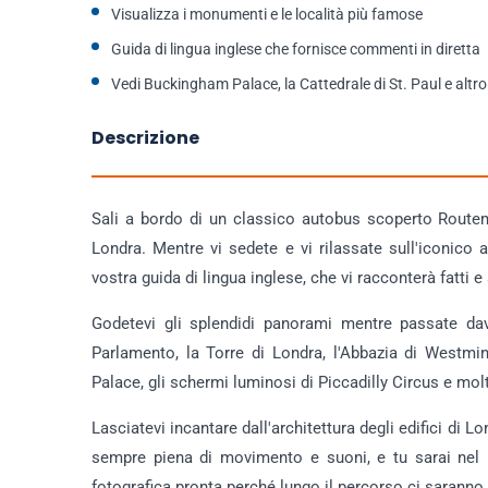
Visualizza i monumenti e le località più famose
Guida di lingua inglese che fornisce commenti in diretta
Vedi Buckingham Palace, la Cattedrale di St. Paul e altr
Descrizione
Sali a bordo di un classico autobus scoperto Routema
Londra. Mentre vi sedete e vi rilassate sull'iconico
vostra guida di lingua inglese, che vi racconterà fatti e 
Godetevi gli splendidi panorami mentre passate da
Parlamento, la Torre di Londra, l'Abbazia di Westmin
Palace, gli schermi luminosi di Piccadilly Circus e mol
Lasciatevi incantare dall'architettura degli edifici di Lo
sempre piena di movimento e suoni, e tu sarai nel 
fotografica pronta perché lungo il percorso ci saranno