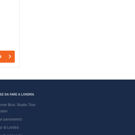
a
SE DA FARE A LONDRA
rner Bros. Studio Tour
ndon
ur panoramici
ur di Londra