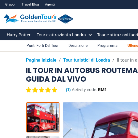
Gruppi
Travel Blog
Agenti
Harry Potter
Tour e attrazioni a Londra
Tour e attrazioni fuor
Punti Forti Del Tour
Descrizione
Programma
Ulteri
Pagina iniziale
/
Tour turistici di Londra
/
Il tour in
IL TOUR IN AUTOBUS ROUTEMA
GUIDA DAL VIVO
Activity code:
RM1
(
1
)