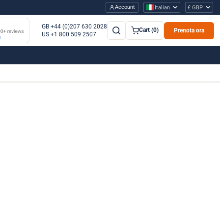
Account
Italian
£ GBP
GB +44 (0)207 630 2028
Cart (0)
Prenota ora
US +1 800 509 2507