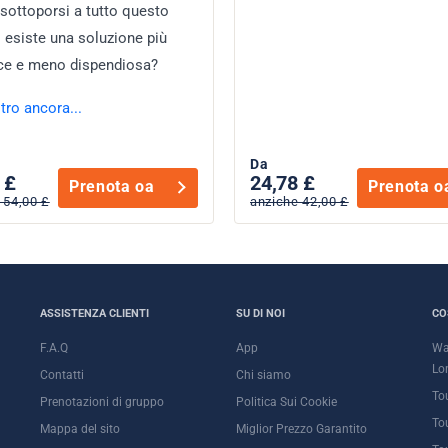
sottoporsi a tutto questo
esiste una soluzione più
ce e meno dispendiosa?
ltro ancora...
Da
 £
24,78 £
Prenota oa
Prenota o
 54,00 £
anziche 42,00 £
ASSISTENZA CLIENTI
SU DI NOI
CO
F.A.Q
App
Wa
Lo
Contatti
Chi siamo
To
Prenotazioni di gruppo
Politica Sui Cookie
To
Mappa del sito
Miglior Prezzo Garantito