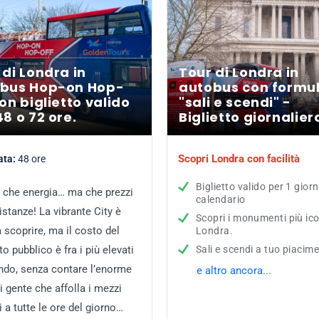
 di Londra in
Tour di Londra in
bus Hop-on Hop-
autobus con formu
con biglietto valido
"sali e scendi" -
48 o 72 ore.
Biglietto giornalier
Scopri Londra con facilità
ata:
48 ore
Biglietto valido per 1 giorn
 che energia… ma che prezzi
calendario
istanze! La vibrante City è
Scopri i monumenti più ico
a scoprire, ma il costo del
Londra.
to pubblico è fra i più elevati
Sali e scendi a tuo piacim
ndo, senza contare l’enorme
e altro ancora...
i gente che affolla i mezzi
i a tutte le ore del giorno…