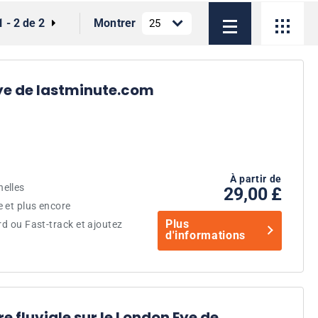
1 - 2 de 2
Montrer
 Eye de lastminute.com
À partir de
elles
29,00 £
 et plus encore
Plus
rd ou Fast-track et ajoutez
d'informations
ère fluviale sur le London Eye de