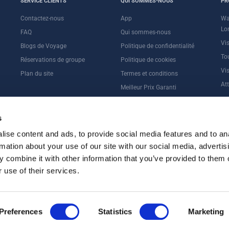
SERVICE CLIENTS
QUI SOMMES-NOUS
PR
Contactez-nous
App
Wa
Lo
FAQ
Qui sommes-nous
Vi
Blogs de Voyage
Politique de confidentialité
Tou
Réservations de groupe
Politique de cookies
Vi
Plan du site
Termes et conditions
At
Meilleur Prix Garanti
Loi sur l'esclavage moderne
s
ise content and ads, to provide social media features and to an
rmation about your use of our site with our social media, advertis
 combine it with other information that you’ve provided to them o
 use of their services.
Preferences
Statistics
Marketing