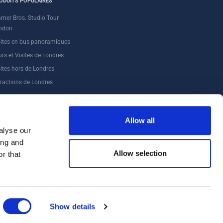
ODUITS POPULAIRES
rner Bros. Studio Tour
ndon
sites en bus panoramiques
rs et Visites de Londres
sites hors de Londres
tractions de Londres
Allow all
alyse our
ing and
Allow selection
r that
Show details