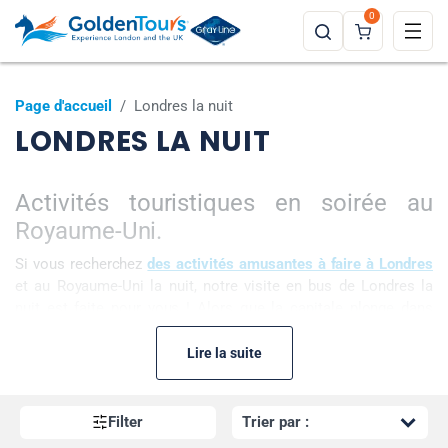
0
Page d'accueil
/
Londres la nuit
LONDRES LA NUIT
Activités touristiques en soirée au
Royaume-Uni.
Si vous recherchez
des activités amusantes à faire à Londres
et au Royaume-Uni la nuit, notre visite en bus de Londres la
nuit est faite pour vous ! Alors que la capitale plonge dans
l'obscurité et que l'agitation de la ville se calme, vous pourrez
voir les monuments les plus appréciés, tels que le palais de
Lire la suite
Buckingham, l'abbaye de Westminster, Saint-Paul et le London
Eye, tous illuminés ! Cette visite devient encore plus magique
pendant la période de Noël alors que vous parcourez les rues
Filter
décorées en admirant les nombreuses décorations festives.