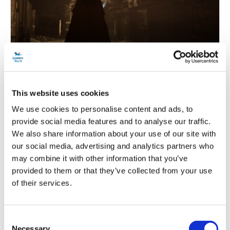
Visite à pied sur les traces de Jack
l'Éventreur
Durée:
Env. 1,5 heures
This website uses cookies
We use cookies to personalise content and ads, to
Marchez sur les traces du tueur non identifié le plus
provide social media features and to analyse our traffic.
célèbre de Londres
We also share information about your use of our site with
Jack l'Éventreur prend vie avec un guide touristique
anglophone expérimenté
our social media, advertising and analytics partners who
Plongez dans le monde du Londres victorien
may combine it with other information that you’ve
provided to them or that they’ve collected from your use
of their services.
À partir de
Plus d'informations
15,00 £
Consent
Necessary