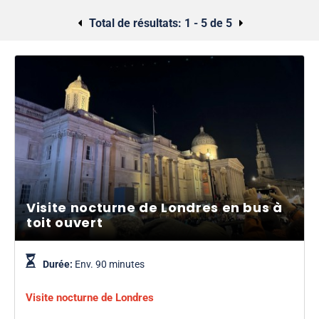
Sinon, pourquoi ne pas explorer le côté le plus effrayant de
Total de résultats:
1 - 5 de 5
Londres avec une
visite à pied de Jack l'Éventreur
ou une
visite fantôme
?
Visite nocturne de Londres en bus à
toit ouvert
Durée:
Env. 90 minutes
Visite nocturne de Londres