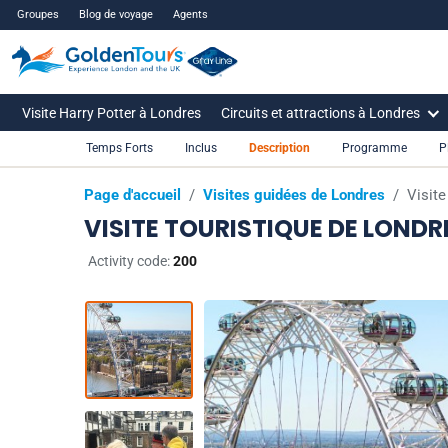
Groupes
Blog de voyage
Agents
Visite Harry Potter à Londres
Circuits et attractions à Londres
Temps Forts
Inclus
Description
Programme
P
Page d'accueil
/
Visites guidées de Londres
/
Visite
VISITE TOURISTIQUE DE LOND
Activity code:
200