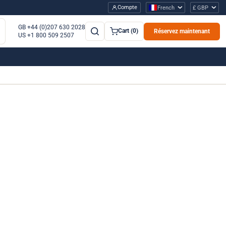
Compte
French
£ GBP
GB +44 (0)207 630 2028
Cart (0)
Réservez maintenant
US +1 800 509 2507