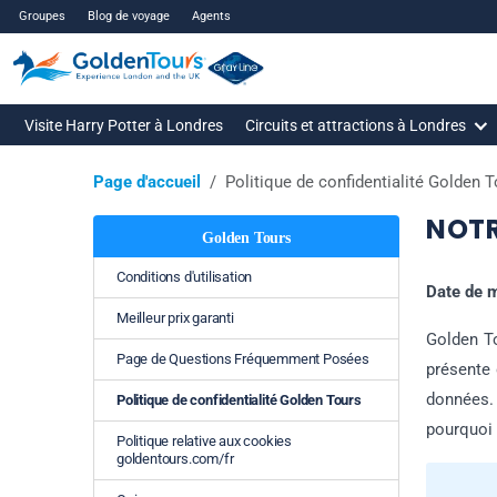
Groupes
Blog de voyage
Agents
Visite Harry Potter à Londres
Circuits et attractions à Londres
Page d'accueil
Politique de confidentialité Golden 
NOTR
Golden Tours
Conditions d'utilisation
Date de m
Meilleur prix garanti
Golden To
Page de Questions Fréquemment Posées
présente 
données.
Politique de confidentialité Golden Tours
pourquoi 
Politique relative aux cookies
goldentours.com/fr