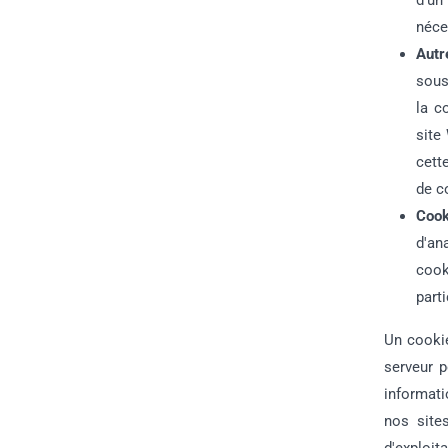
d'un
néce
Autr
sous
la c
site
cett
de co
Cook
d'an
cook
part
Un cookie
serveur p
informati
nos sites