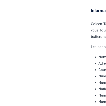
Informa
Golden To
vous fou
traiteron
Les donné
No
Adre
Cour
Numé
Numé
Nati
Numé
Numé