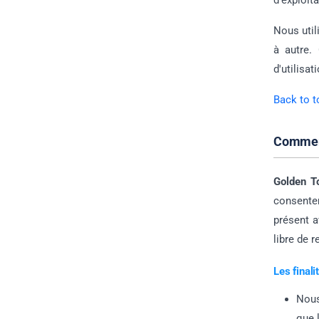
d'exploita
Nous util
à autre.
d'utilisa
Back to t
Comment
Golden T
consente
présent a
libre de 
Les final
Nous
que 