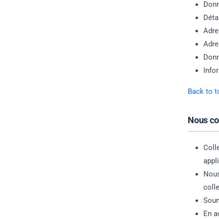
Donn
Déta
Adre
Adre
Donn
Info
Back to t
Nous co
Coll
appl
Nous
coll
Soum
En a