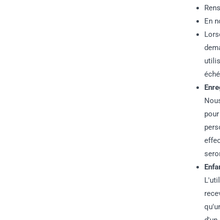
Rens
En n
Lors
dema
util
éché
Enre
Nous
pour
pers
effe
sero
Enfa
L'ut
rece
qu'u