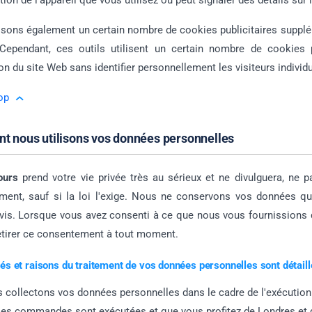
tion de l'appareil que vous utilisez ou peut signaler des détails sur 
isons également un certain nombre de cookies publicitaires supplé
 Cependant, ces outils utilisent un certain nombre de cookies 
tion du site Web sans identifier personnellement les visiteurs indivi
op
 nous utilisons vos données personnelles
ours
prend votre vie privée très au sérieux et ne divulguera, ne 
ment, sauf si la loi l'exige. Nous ne conservons vos données qu
vis. Lorsque vous avez consenti à ce que nous vous fournissions 
retirer ce consentement à tout moment.
ités et raisons du traitement de vos données personnelles sont détail
 collectons vos données personnelles dans le cadre de l'exécution d
les commandes sont exécutées et que vous profitez de Londres et