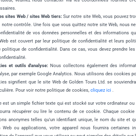
 tuteur, veuillez nous contacter via les coordonnées fournies c
ssaires.
es sites Web / sites Web tiers:
Sur notre site Web, vous pouvez trou
 notre contrôle. Une fois que vous quittez notre site Web, nous n
onfidentialité de vos données personnelles et des informations qu
 Web est couvert par leur politique de confidentialité et leurs pol
e politique de confidentialité. Dans ce cas, vous devez prendre les
nfidentialité.
ies et outils d'analyse:
Nous collectons également des informati
alyse, par exemple Google Analytics. Nous utilisons des cookies pou
ies signifient que le site Web de Golden Tours Ltd. se souviendra
iculière. Pour voir notre politique de cookies,
cliquez ici
.
 est un simple fichier texte qui est stocké sur votre ordinateur ou 
ourra récupérer ou lire le contenu de ce cookie. Chaque cookie 
ons anonymes telles qu'un identifiant unique, le nom du site et 
 Web ou applications, votre appareil nous fournira certaines in