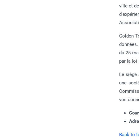
ville et 
d'expérie
Associati
Golden To
données. 
du 25 mai
par la lo
Le siège
une soci
Commissai
vos donné
Cour
Adre
Back to t