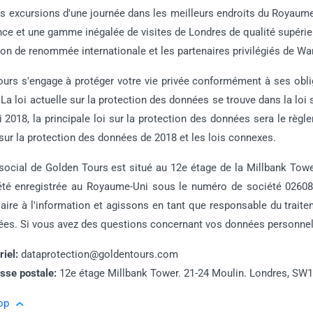
des excursions d'une journée dans les meilleurs endroits du Royaum
nce et une gamme inégalée de visites de Londres de qualité supérieure
on de renommée internationale et les partenaires privilégiés de Wa
urs s'engage à protéger votre vie privée conformément à ses obliga
La loi actuelle sur la protection des données se trouve dans la lo
 2018, la principale loi sur la protection des données sera le règ
i sur la protection des données de 2018 et les lois connexes.
 social de Golden Tours est situé au 12e étage de la Millbank T
été enregistrée au Royaume-Uni sous le numéro de société 02608
re à l'information et agissons en tant que responsable du traite
es. Si vous avez des questions concernant vos données personnelle
riel:
dataprotection@goldentours.com
sse postale:
12e étage Millbank Tower. 21-24 Moulin. Londres, SW
op