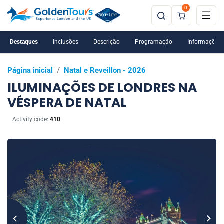
0
Destaques
Inclusões
Descrição
Programação
Informações 
Página inicial
/
Natal e Reveillon - 2026
ILUMINAÇÕES DE LONDRES NA
VÉSPERA DE NATAL
Activity code:
410