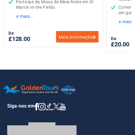
Participe da Missa da Meia-Noite em St
Martin-in-the-Fields
Comentár
um guia 
e mais...
e mais..
De
Mais informações
£128.00
De
£20.00
e
Siga-nos em