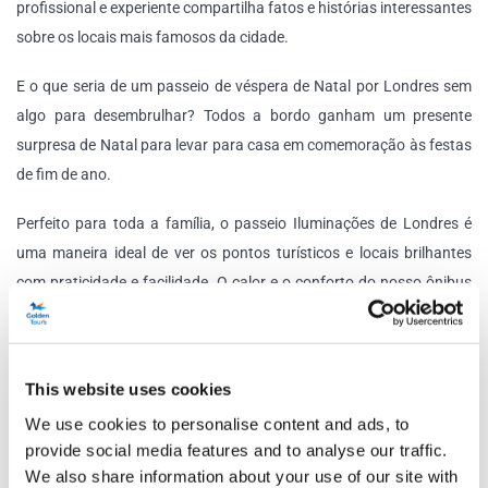
profissional e experiente compartilha fatos e histórias interessantes
sobre os locais mais famosos da cidade.
E o que seria de um passeio de véspera de Natal por Londres sem
algo para desembrulhar? Todos a bordo ganham um presente
surpresa de Natal para levar para casa em comemoração às festas
de fim de ano.
Perfeito para toda a família, o passeio Iluminações de Londres é
uma maneira ideal de ver os pontos turísticos e locais brilhantes
com praticidade e facilidade. O calor e o conforto do nosso ônibus
esperam por você .
Este passeio termina aproximadamente às 20h e você será deixado
This website uses cookies
na área de Victoria.
We use cookies to personalise content and ads, to
Programação
provide social media features and to analyse our traffic.
We also share information about your use of our site with