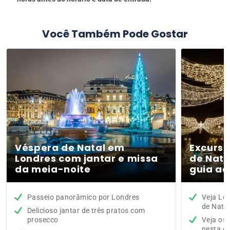
Você Também Pode Gostar
Véspera de Natal em
Excursã
Londres com jantar e missa
de Nata
da meia-noite
guia ao
Passeio panorâmico por Londres
Veja Lon
de Natal
Delicioso jantar de três pratos com
prosecco
Veja os 
nesta é