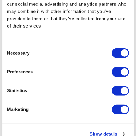
our social media, advertising and analytics partners who
Data de partida:
24 de dezembro
may combine it with other information that you’ve
provided to them or that they’ve collected from your use
Check-in:
18h15
of their services.
Horário de partida:
18h30
Consent
Ponto de partida:
Ponto de ônibus 1, Bulleid Way, Victoria,
Necessary
Selection
Londres SW1W 9SR
Preferences
Retorno:
20h (aprox.)
Ponto de retorno:
Victoria
Statistics
Marketing
Show details