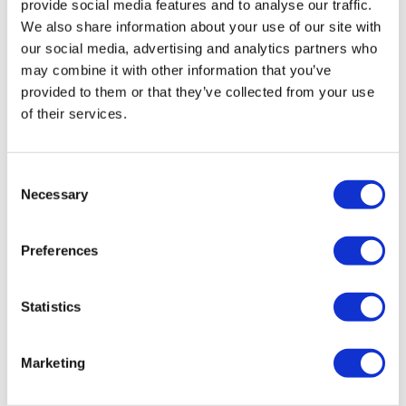
provide social media features and to analyse our traffic.
également un cadeau de Noël.
We also share information about your use of our site with
Programme
our social media, advertising and analytics partners who
may combine it with other information that you’ve
provided to them or that they’ve collected from your use
Départ:
le 24 décembre 2014 à 18h30 depuis Stop 1 Bullied
of their services.
Way, 123-151 Buckingham Palace Road, London SW1W 9SH
Retour à
21h00 à Stop 1 Bullied Way, 123-151 Buckingham
Consent
Palace Road, London SW1W 9SH
Necessary
Selection
Preferences
Plus d'informations
Statistics
Vous devez apporter le billet électronique fourni pour accéder à
cette visite.
Marketing
Les annulations ne peuvent être effectuées que jusqu'à 7 jours
avant le départ jusqu'au 17 décembre. Après cette date, les