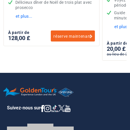
Voyez l
Délicieux dîner de Noël de trois plat avec
période 
prosecco
Guide pr
et plus...
minutes
et plus..
À partir de
réserve maintenant
128,00 £
À partir de
20,00 £
au lieu de 24
Suivez-nous sur