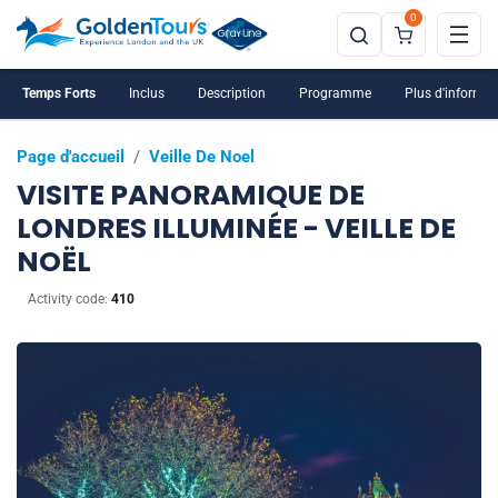
0
Temps Forts
Inclus
Description
Programme
Plus d'informat
Page d'accueil
/
Veille De Noel
VISITE PANORAMIQUE DE
LONDRES ILLUMINÉE - VEILLE DE
NOËL
Activity code:
410