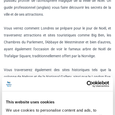
puissiez profiter de l'atmosphère magique de la veille de Noël. Un
guide professionnel (anglais) vous faire découvrir les secrets de la
ville et de ses attractions.
Vous verrez comment Londres se prépare pour le jour de Noël, et
traverserez attractions et sites touristiques comme Big Ben, les
Chambres du Parlement, l'Abbaye de Westminster et bien d'autres,
ayant également l’occasion de voir le fameux arbre de Noël de
Trafalgar Square, traditionnellement offert par la Norvège.
Vous traverserez également des sites historiques tels que la
colonne de Nelson et de la National Gallery, ainsi que le London Eye,
la cathédrale Saint-Paul, Buckingham Palace, la
Tour de Londres
,
Piccadilly Circus.
This website uses cookies
Cette visite est la façon la plus relaxante de profiter de ce moment
We use cookies to personalise content and ads, to
spécial à Londres, mais sans stress ou confusion! L'offre comprend