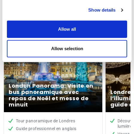
billets ne sont plus remboursables.
Show details
Vous pourriez aussi aimer
Allow all
Allow selection
London Panorama: Visite en
bus panoramique avec
Londres
repas de Noël et messe de
l’illumi
minuit
guide e
Tour panoramique de Londres
Découvre
lumières
Guide professionnel en anglais