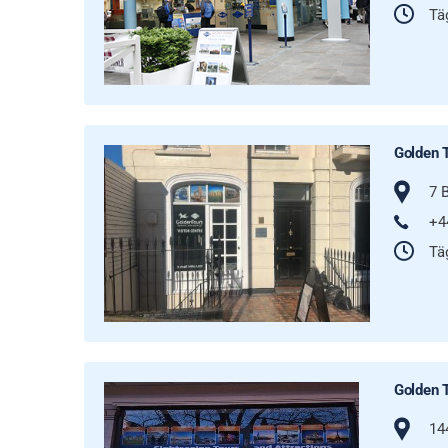
Täg
Golden 
7 
+4
Täg
Golden 
14