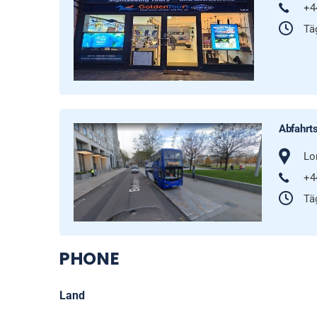
+4
Täg
Abfahrts
Lo
+4
Täg
PHONE
Land