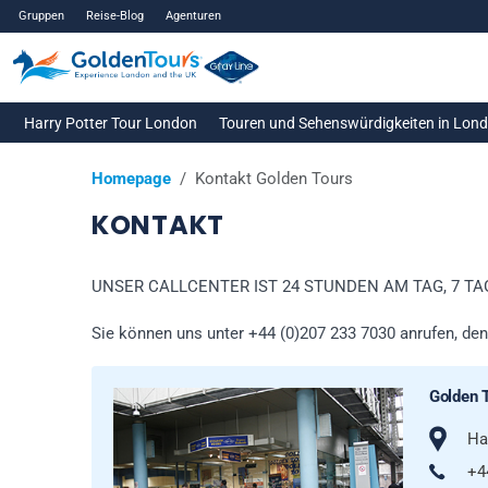
Gruppen
Reise-Blog
Agenturen
Harry Potter Tour London
Touren und Sehenswürdigkeiten in Lon
Homepage
Kontakt Golden Tours
KONTAKT
UNSER CALLCENTER IST 24 STUNDEN AM TAG, 7 T
Sie können uns unter +44 (0)207 233 7030 anrufen, de
Golden T
Ha
+4