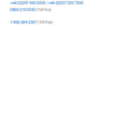
+44 (0)207 630 2028
/
+44 (0)207 233 7030
0800 210 0520
(Toll free)
1-800-509-2507
(Toll free)