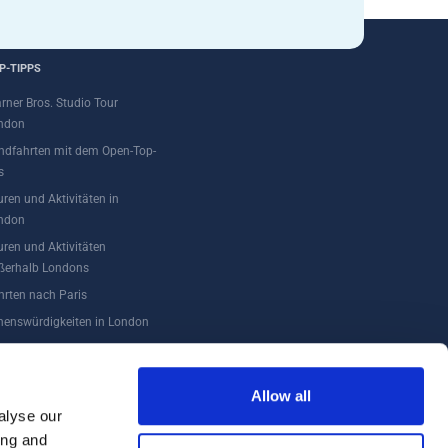
P-TIPPS
rner Bros. Studio Tour
ndon
ndfahrten mit dem Open-Top-
s
uren und Aktivitäten in
ndon
uren und Aktivitäten
ßerhalb Londons
hrten nach Paris
henswürdigkeiten in London
Allow all
alyse our
ing and