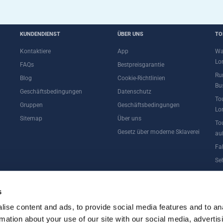
KUNDENDIENST
ÜBER UNS
TO
Kontaktiere
App
Wa
Lo
FAQs
Bestpreisgarantie
Ru
Blog
Cookie-Richtlinien
Bu
Geschäftsbedingungen
Datenschutz
To
Gruppen
Geschäftsbedingungen
Lo
Sitemap
Über uns
To
Gesetz über moderne Sklaverei
au
Fa
Se
s
ise content and ads, to provide social media features and to an
rmation about your use of our site with our social media, advertis