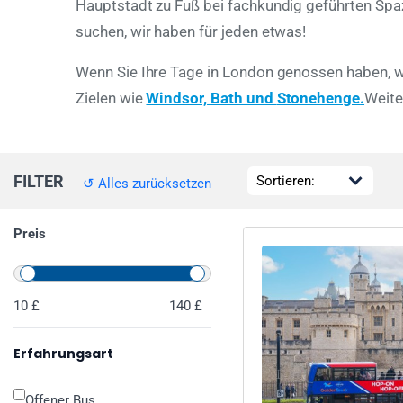
Hauptstadt zu Fuß bei fachkundig geführten Spaz
suchen, wir haben für jeden etwas!
Wenn Sie Ihre Tage in London genossen haben, wa
Zielen wie
Windsor,
Bath
und
Stonehenge
.
Weite
FILTER
↺ Alles zurücksetzen
Preis
10 £
140 £
Erfahrungsart
Offener Bus