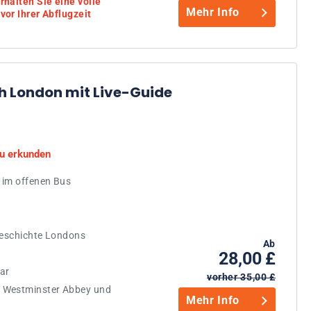
rhalten Sie eine volle
Mehr Info
vor Ihrer Abflugzeit
 London mit Live-Guide
zu erkunden
 im offenen Bus
 Geschichte Londons
Ab
28,00 £
ar
vorher 35,00 £
, Westminster Abbey und
Mehr Info