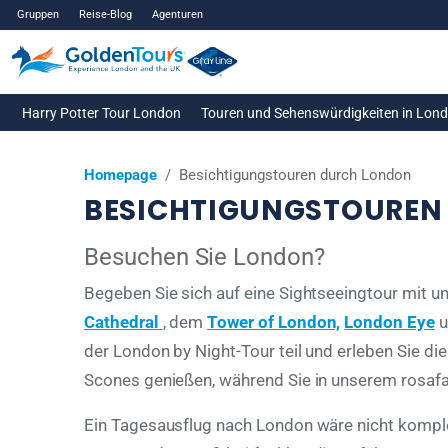
Gruppen
Reise-Blog
Agenturen
Harry Potter Tour London
Touren und Sehenswürdigkeiten in Lon
Homepage
/
Besichtigungstouren durch London
BESICHTIGUNGSTOUREN
Besuchen Sie London?
Begeben Sie sich auf eine Sightseeingtour mit 
Cathedral
, dem
Tower of London,
London Eye
u
der London by Night-Tour teil und erleben Sie di
Scones genießen, während Sie in unserem rosaf
Ein Tagesausflug nach London wäre nicht komple