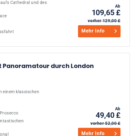
Paul's Cathedral und des
Ab
109,65 £
lace
vorher 129,00 £
Mehr Info
ssfahrt
t Panoramatour durch London
n einem klassischen
Ab
 Prosecco
49,40 £
antastischen
vorher 52,00 £
Mehr Info
sonal