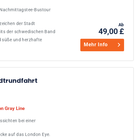
e Nachmittagstee-Bustour
zeichen der Stadt
Ab
49,00 £
Hits der schwedischen Band
d süße und herzhafte
Mehr Info
dtrundfahrt
on Gray Line
sichten bei einer
icke auf das London Eye.