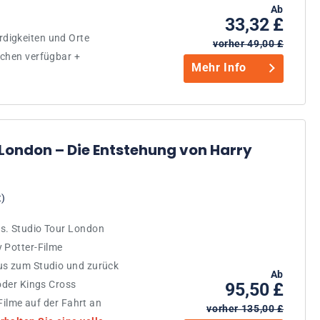
Ab
33,32 £
digkeiten und Orte
vorher 49,00 £
achen verfügbar +
Mehr Info
 London – Die Entstehung von Harry
t)
s. Studio Tour London
 Potter-Filme
us zum Studio und zurück
Ab
 oder Kings Cross
95,50 £
 Filme auf der Fahrt an
vorher 135,00 £