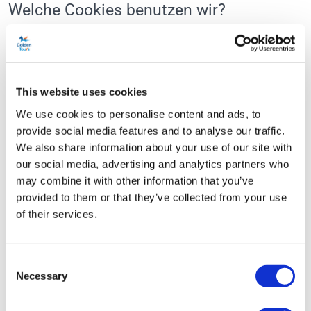
Welche Cookies benutzen wir?
Website von Golden Tours Ltd hauptsächlich unter der Art von
Cookies verwendet.
Strikt Notwendige Cookies
This website uses cookies
Leistungscookies
We use cookies to personalise content and ads, to
Marketing-Cookies
provide social media features and to analyse our traffic.
Cookies von Drittanbietern
We also share information about your use of our site with
our social media, advertising and analytics partners who
Art der Cookies:
may combine it with other information that you’ve
Es gibt verschiedene Arten von Cookies:
provided to them or that they’ve collected from your use
of their services.
Erstanbieter-Cookies:
Diese Cookies werden von der Website festgelegt, die Sie
Consent
besuchen, und nur diese Website kann sie lesen.
Necessary
Selection
Cookies von Drittanbietern: