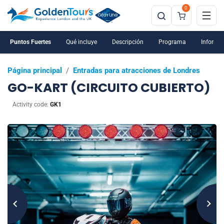
0
Puntos Fuertes
Qué incluye
Descripción
Programa
Informac
Página principal
/
Entradas para atracciones de Londres
GO-KART (CIRCUITO CUBIERTO)
Activity code:
GK1