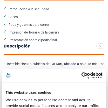
Introducción a la seguridad
Casco
Roba y guantes para correr
Impresión del horario de la carrera
Presentación sobre el podio final
Descripción
El increíble circuito cubierto de Go-Kart, ubicado a sólo 15 minutos
del centro de Londres cuenta con más de un kilómetro y medio de
millas de pista, listas para ser recorridas a toda velocidad: se trata
del circuito más largo de todo el Reino Unido, ¡donde la diversión
está asegurada!
This website uses cookies
We use cookies to personalise content and ads, to
La flota de karts utilizados se nombra después de la eliminación, el
provide social media features and to analyse our traffic.