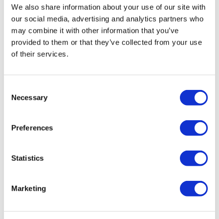
líder de la industria, y el circuito te ofrece una gran variedad de
We also share information about your use of our site with
eventos para elegir, entre las cuales la raza “Sprint” que dura 20
our social media, advertising and analytics partners who
minutos y se puede ampliar hasta 40 minutos, y es adecuada desde
may combine it with other information that you’ve
provided to them or that they’ve collected from your use
los 12 años de edad.
of their services.
Programa
Consent
Dias de operacion:
de Lunes a Viernes (cada 30 minutos)
Necessary
Selection
Horario:
de 09:00hrs a 18:00hrs
Preferences
Direccion:
Capital Karts, Unit 1, Rippleside Commercial
Statistics
Estate, Ripple Road, Barking, London, IG11 0RJ.
Información adicional
Marketing
Cada carrera dura 30 minutos