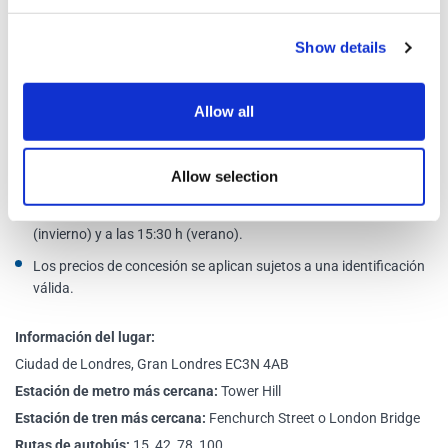
Información adicional
Show details
Por favor seleccione la fecha de visita elegida. Si la fecha elegida
no requiere un horario, usted es libre de ingresar en cualquier
Allow all
momento en esa fecha.
Hay reembolsos disponibles si cancela sus boletos más de 48
Allow selection
horas antes de la fecha de viaje.
La última gira de Yeoman Warder comienza a las 14:30 h
(invierno) y a las 15:30 h (verano).
Los precios de concesión se aplican sujetos a una identificación
válida.
Información del lugar:
Ciudad de Londres, Gran Londres EC3N 4AB
Estación de metro más cercana:
Tower Hill
Estación de tren más cercana:
Fenchurch Street o London Bridge
Rutas de autobús:
15, 42, 78, 100