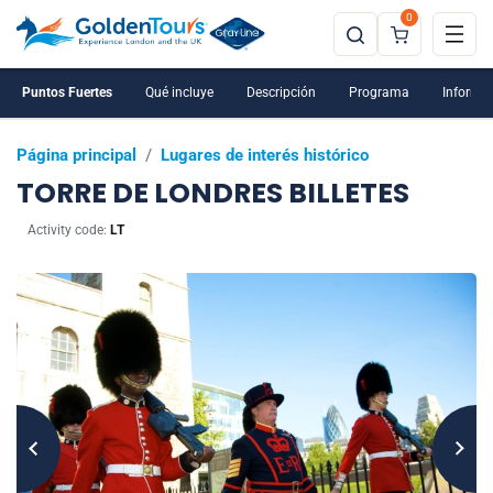
0
Puntos Fuertes
Qué incluye
Descripción
Programa
Informac
Página principal
/
Lugares de interés histórico
TORRE DE LONDRES BILLETES
Activity code:
LT