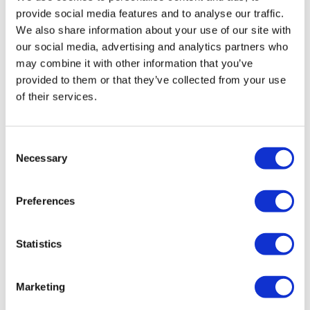
jugaron ningún papel en el mensaje real que la monarquía quería
provide social media features and to analyse our traffic.
dar a los primeros visitantes de la Torre.
We also share information about your use of our site with
our social media, advertising and analytics partners who
Programa
may combine it with other information that you’ve
provided to them or that they’ve collected from your use
of their services.
Días de funcionamiento:
Diario
Cerrado:
del 24 al 26 de diciembre y 1 de enero
Consent
Necessary
Selection
Cierre anticipado a las 14:00 horas el día 5 de septiembre
(última entrada a las 12:00 horas)
Preferences
Dirección:
Londres EC3N 4AB
Statistics
Estación de metro más cercana: Tower Hill / Estación de tren
más cercana: Fenchurch Street o London Bridge
Rutas de autobús:
15, 42, 78, 100
Marketing