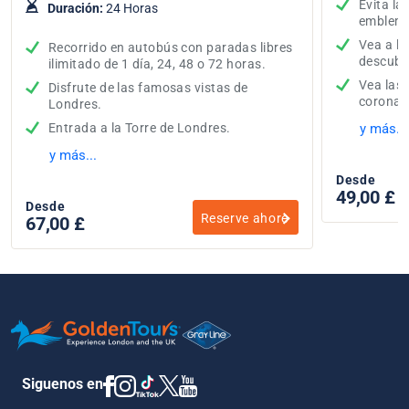
Evita la
Duración:
24 Horas
emblemá
Vea a lo
Recorrido en autobús con paradas libres
descubra
ilimitado de 1 día, 24, 48 o 72 horas.
Vea las 
Disfrute de las famosas vistas de
corona,
Londres.
Entrada a la Torre de Londres.
y más...
y más...
Desde
49,00 £
Desde
Reserve ahore
67,00 £
Siguenos en