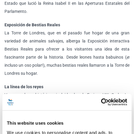
Estado que lució la Reina Isabel II en las Aperturas Estatales del
Parlamento.
Exposición de Bestias Reales
La Torre de Londres, que en el pasado fue hogar de una gran
variedad de animales salvajes, alberga la Exposición interactiva
Bestias Reales para ofrecer a los visitantes una idea de esta
fascinante parte de la historia. Desde leones hasta babuinos (¡e
incluso un oso polar!), muchas bestias reales llamaron a la Torre de
Londres su hogar.
La línea de los reyes
Vea armaduras históricas, incluidas las de Enrique VIII, Carlos I y
Jaime II. Estos se encuentran en un desfile a lo largo de Caballos
bellamente tallados . La Línea de los Reyes, que data del siglo XVII,
es una de las primeras exposiciones del museo. No verá ninguna
This website uses cookies
reina ni monarca menos popular en esta exposición, ya que no
We use cookies to personalise content and ads, to