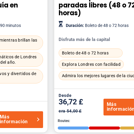
uía en
paradas libres (48 o 7
horas)
 90 minutos
Duración:
Boleto de 48 o 72 horas
Disfruta más de la capital
ientras brillan las
Boleto de 48 o 72 horas
máticos de Londres
 del año.
Explora Londres con facilidad
os y divertidos de
Admira los mejores lugares de la ciu
Desde
36,72 £
Más
informació
era 54,00 £
Más
información
Routes: