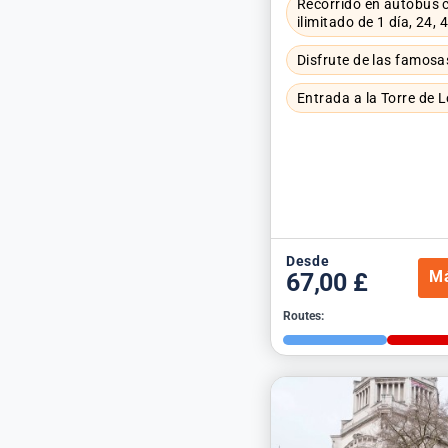
Recorrido en autobús c
ilimitado de 1 día, 24, 
Disfrute de las famosa
Entrada a la Torre de 
Desde
Má
67,00 £
Routes: