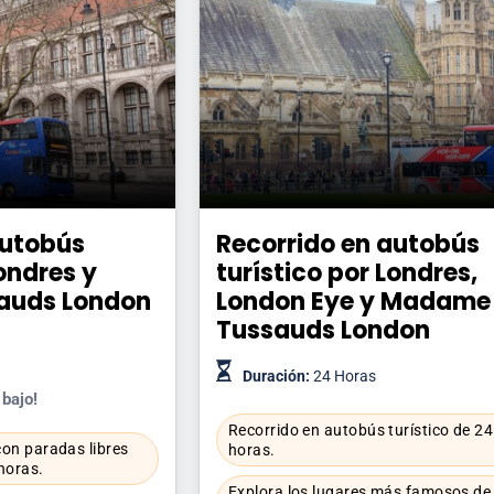
autobús
Recorrido en autobús
Londres y
turístico por Londres,
auds London
London Eye y Madame
Tussauds London
Duración:
24 Horas
 bajo!
Recorrido en autobús turístico de 24
on paradas libres
horas.
 horas.
Explora los lugares más famosos de 