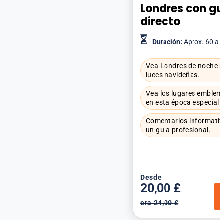
Londres con g
directo
Duración:
Aprox. 60 a
Vea Londres de noche m
luces navideñas.
Vea los lugares emble
en esta época especial
Comentarios informativ
un guía profesional.
Desde
20,00 £
era 24,00 £