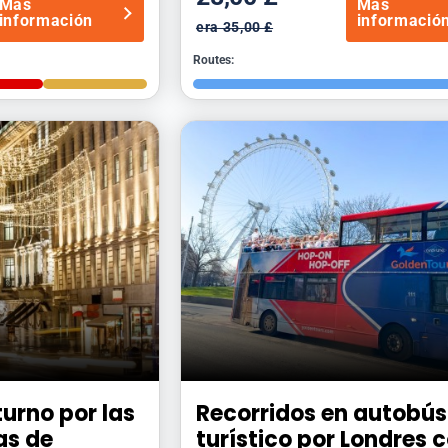
Más
Más
información
informació
era 35,00 £
Routes:
urno por las
Recorridos en autobús
as de
turístico por Londres 