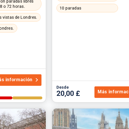
on paradas libres
48 o 72 horas.
10 paradas
s vistas de Londres.
Londres.
s información
Desde
Más informac
20,00 £