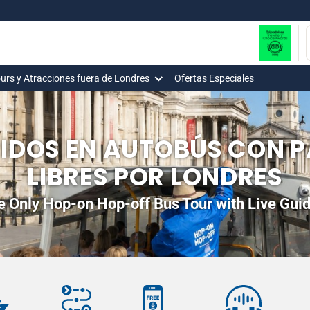
urs y Atracciones fuera de Londres
Ofertas Especiales
IDOS EN AUTOBÚS CON 
LIBRES POR LONDRES
e Only Hop-on Hop-off Bus Tour with Live Guid