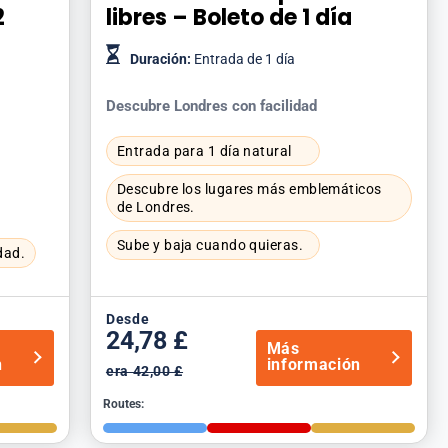
2
libres – Boleto de 1 día
Duración:
Entrada de 1 día
Descubre Londres con facilidad
Entrada para 1 día natural
Descubre los lugares más emblemáticos
de Londres.
Sube y baja cuando quieras.
dad.
Desde
24,78 £
Más
n
información
era 42,00 £
Routes: