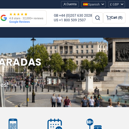
Cuenta
Spanish
£ GBP
GB +44 (0)207 630 2028
Cart (0)
US +1 800 509 2507
PARADAS
es!