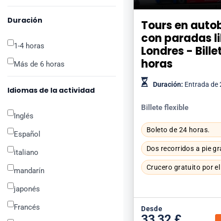
Duración
Tours en autob
con paradas li
1-4 horas
Londres - Bille
horas
Más de 6 horas
Duración:
Entrada de 
Idiomas de la actividad
Billete flexible
Inglés
Boleto de 24 horas.
Español
Dos recorridos a pie gr
italiano
Crucero gratuito por el
mandarín
japonés
Francés
Desde
33,32 £