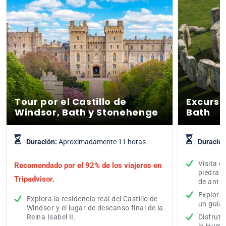
Tour por el Castillo de
Excursi
Windsor, Bath y Stonehenge
Bath
Duración:
Aproximadamente 11 horas
Duració
Visita e
Recomendado por el 92% de los viajeros en
piedras
Tripadvisor.
de anti
Explora 
Explora la residencia real del Castillo de
un guía 
Windsor y el lugar de descanso final de la
Reina Isabel II.
Disfrute