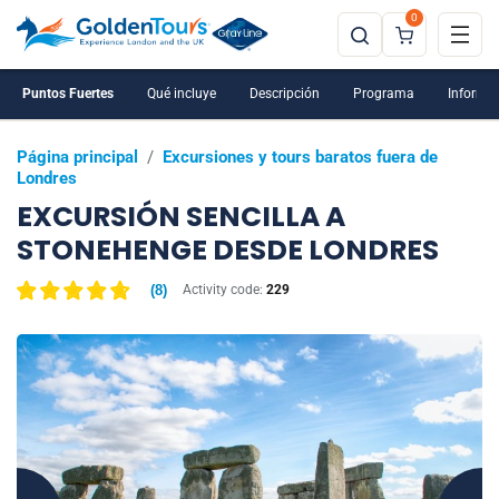
0
Puntos Fuertes
Qué incluye
Descripción
Programa
Informac
Página principal
/
Excursiones y tours baratos fuera de
Londres
EXCURSIÓN SENCILLA A
STONEHENGE DESDE LONDRES
(
8
)
Activity code:
229