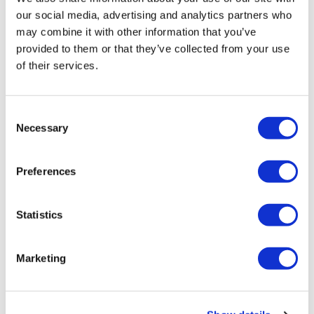
Tour por la tarde solo de abril a septiembre
our social media, advertising and analytics partners who
Punto de salida:
Golden Tours, parada de autobús 1, Bulleid
may combine it with other information that you’ve
Way, Londres SW1W 9SR
provided to them or that they’ve collected from your use
Ubicación de what3words:
ansioso.play.forks
of their services.
Horarios:
Consent
Del 1 de abril al 30 de septiembre: Entrada a las 12:45p.m.
Necessary
Selection
Salida a las 13:00p.m. en punto. Regreso aproximadamente
a las 7:30p.m. en Victoria o Gloucester Road (Kensington)
Preferences
sujeto a las condiciones del tráfico*.
Indicaciones desde la estación Victoria hasta Bulleid Way:
Statistics
salga de la estación Victoria por la entrada de Buckingham
Palace Road, a la derecha de los andenes de Gatwick
Marketing
Express. Gire a la izquierda y camine por Buckingham Palace
Road hasta llegar al primer cruce principal. Cuando sea
seguro hacerlo, cruce la calle en el semáforo y gire a la