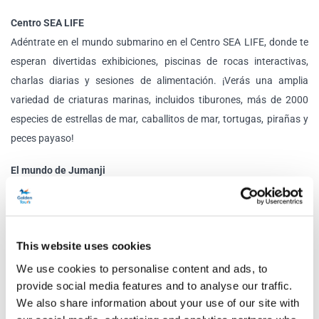
Centro SEA LIFE
Adéntrate en el mundo submarino en el Centro SEA LIFE, donde te
esperan divertidas exhibiciones, piscinas de rocas interactivas,
charlas diarias y sesiones de alimentación. ¡Verás una amplia
variedad de criaturas marinas, incluidos tiburones, más de 2000
especies de estrellas de mar, caballitos de mar, tortugas, pirañas y
peces payaso!
El mundo de Jumanji
¿Estás listo para la aventura definitiva? ¡Sigue los pasos del Dr.
Bravestone para descubrir la Joya del Ojo del Jaguar, levantar la
maldición y salvar a Jumanji en 3 nuevas atracciones del parque
This website uses cookies
temático! Experimente la única montaña rusa Jumanji del mundo,
Mandrill Mayhem. Te llevará en los brazos de un mandril, te darás
We use cookies to personalise content and ads, to
provide social media features and to analyse our traffic.
vuelta, ascenderás en espiral hasta la cima del Santuario del Jaguar
We also share information about your use of our site with
de 55 pies de altura, caerás y viajarás hacia atrás tratando de