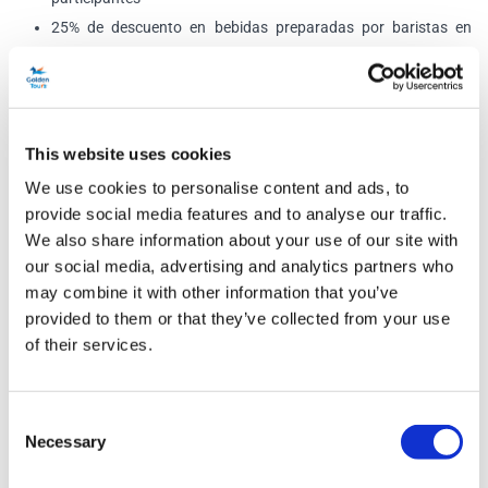
25% de descuento en bebidas preparadas por baristas en
cadenas y tiendas independientes
Programa
This website uses cookies
del recorrido en autobús con paradas libres
We use cookies to personalise content and ads, to
provide social media features and to analyse our traffic.
: puede unirse al recorrido desde cualquiera de nuestras
We also share information about your use of our site with
múltiples paradas. Cada parada estará claramente
our social media, advertising and analytics partners who
señalizada con las palabras Golden Tours debajo del logotipo
may combine it with other information that you’ve
de Transport for London. Frecuencia: Los autobuses circulan
provided to them or that they’ve collected from your use
de 9:00 a 17:00 todos los días.
of their services.
Verano y festivos:
cada 20 minutos en las rutas roja y azul .
Cada 30 minutos en la ruta Naranja .
Consent
Invierno = Cada 30 minutos en las rutas azules . Cada 60
Necessary
Selection
minutos en la ruta
Roja y Naranja .