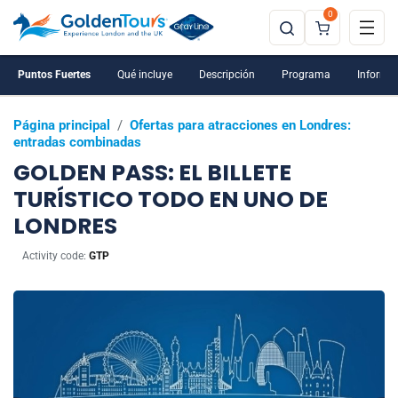
0
Puntos Fuertes
Qué incluye
Descripción
Programa
Informac
Página principal
/
Ofertas para atracciones en Londres:
entradas combinadas
GOLDEN PASS: EL BILLETE
TURÍSTICO TODO EN UNO DE
LONDRES
Activity code:
GTP