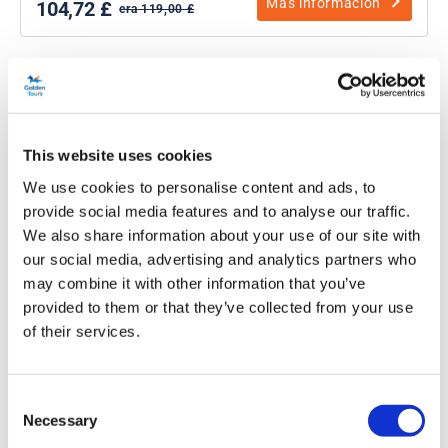
Más información
104,72 £
era 119,00 £
This website uses cookies
We use cookies to personalise content and ads, to
provide social media features and to analyse our traffic.
We also share information about your use of our site with
our social media, advertising and analytics partners who
Navidad en Canterbury y Greenwich
may combine it with other information that you’ve
y almuerzo navideño tradicional
provided to them or that they’ve collected from your use
of their services.
Duración:
Aprox. 9 horas
Consent
Asista a un servicio navideño en la Catedral de
Necessary
Canterbury
Selection
Conduzca por la hermosa campiña de Kent