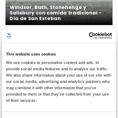
Windsor, Bath, Stonehenge y
Salisbury con comida tradicional -
Día de San Esteban
Está buscando ideas alternativas para pasar un Día de
San Esteban? ¡Visite tres de los principales lugares de
interés situados fuera de Londres en un solo día
This website uses cookies
disfrutando plenamente de tu experiencia! ¡Nuestro
fantástico tour le permitirá visitar Windsor, Bath, el sitio
We use cookies to personalise content and ads, to
provide social media features and to analyse our traffic.
neolítico de Stonehenge y la Catedral de Salisbury en un
We also share information about your use of our site with
solo día! La oferta incluye además una deliciosa
our social media, advertising and analytics partners who
comida de dos platos.
may combine it with other information that you’ve
provided to them or that they’ve collected from your use
of their services.
Desde
Más información
120,00 £