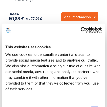
Desde
Más información
60,83 £
era 77,00 £
This website uses cookies
We use cookies to personalise content and ads, to
provide social media features and to analyse our traffic.
We also share information about your use of our site with
our social media, advertising and analytics partners who
may combine it with other information that you’ve
Recorrido nocturno en autobús
provided to them or that they’ve collected from your use
descapotable por Londres
of their services.
Duración:
Aprox. 90 minutos
Consent