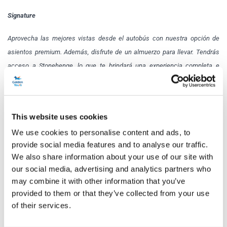
Signature
Aprovecha las mejores vistas desde el autobús con nuestra opción de
asientos premium. Además, disfrute de un almuerzo para llevar. Tendrás
acceso a Stonehenge, lo que te brindará una experiencia completa e
inmersiva.
Haz
clic aquí
para ver el menú del paquete de almuerzo Signature.
This website uses cookies
Programa
We use cookies to personalise content and ads, to
provide social media features and to analyse our traffic.
We also share information about your use of our site with
Del 1 de abril al 5 de septiembre de 2026
our social media, advertising and analytics partners who
may combine it with other information that you’ve
Hora de entrada:
13:45
provided to them or that they’ve collected from your use
of their services.
Salida:
14:00