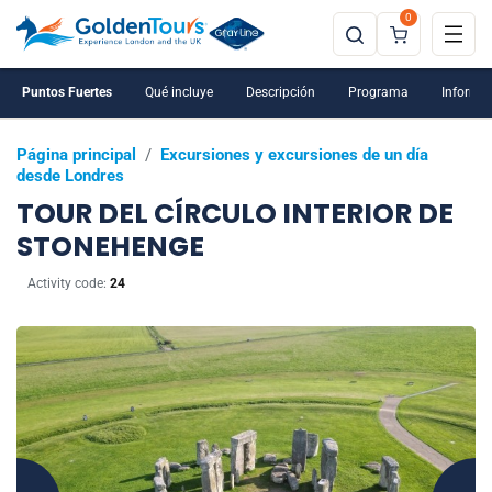
0
Puntos Fuertes
Qué incluye
Descripción
Programa
Informac
Página principal
/
Excursiones y excursiones de un día
desde Londres
TOUR DEL CÍRCULO INTERIOR DE
STONEHENGE
Activity code:
24