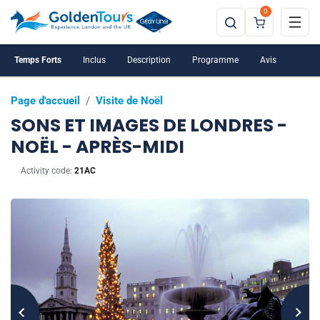
0
Temps Forts
Inclus
Description
Programme
Avis
Page d'accueil
/
Visite de Noël
SONS ET IMAGES DE LONDRES -
NOËL - APRÈS-MIDI
Activity code:
21AC