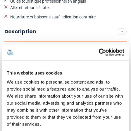
Guide touristique professionnel en anglais
Aller et retour à l’hôtel
Nourriture et boissons sauf indication contraire
Description
Abandonnez-vous au charme de Londres le jour de Noël: cette
capitale cosmopolite à Noël devient encore plus attrayante grâce à
ses lumières et décorations. Grace à cette visite enthousiasmante
This website uses cookies
vous pourrez en profiter de la meilleure façon.
We use cookies to personalise content and ads, to
provide social media features and to analyse our traffic.
Cette visite guidée (en anglais) vous montrera les sites les plus
We also share information about your use of our site with
importants de la ville, en vous permettant de découvrir l'histoire de
our social media, advertising and analytics partners who
lieux tels que l'abbaye de Westminster, Big Ben, les Chambres du
may combine it with other information that you’ve
Parlement, Downing Street, la Tour de Londres et Trafalgar Square…
provided to them or that they’ve collected from your use
of their services.
et tour cela alors que vous resterez confortablement assis sur le