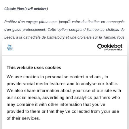
Classic Plus (avril-octobre)
Profitez d'un voyage pittoresque jusqu'à votre destination en compagnie
d'un guide professionnel. Cette option comprend l'entrée au château de
Leeds, à la cathédrale de Canterbury et une croisière sur la Tamise, vous
permettant d'explorer les sites en détail.
Signature (novembre-mars)
This website uses cookies
Profitez des plus belles vues à bord du bus grâce à notre option de sièges
We use cookies to personalise content and ads, to
premium et à un guide en direct et compétent. De plus, profitez d'un panier-
provide social media features and to analyse our traffic.
repas. Vous aurez accès au château de Leeds et à la cathédrale de
We also share information about your use of our site with
Canterbury, où vous pourrez admirer ces monuments célèbres.
our social media, advertising and analytics partners who
may combine it with other information that you’ve
Signature Plus (avril-octobre)
provided to them or that they’ve collected from your use
of their services.
Profitez des paysages magnifiques depuis le bus grâce à notre option de
sièges premium et à un guide expérimenté en direct. De plus, profitez d'un