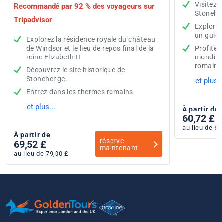
Visitez 
Recommandé par 92 % des voyageurs sur
Stonehen
Tripadvisor
Explorez
un guide
Explorez la résidence royale du château
de Windsor et le lieu de repos final de la
Profitez
reine Elizabeth II
mondial
romains
Découvrez le site historique de
Stonehenge.
et plus..
Entrez dans les thermes romains
et plus...
À partir de
60,72 £
au lieu de 69
À partir de
réserve
69,52 £
maintenant
au lieu de 79,00 £