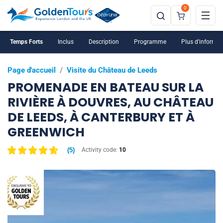
0
Temps Forts
Inclus
Description
Programme
Plus d'informat
Page d'accueil
/
Visite du Château de Leeds
PROMENADE EN BATEAU SUR LA
RIVIÈRE À DOUVRES, AU CHÂTEAU
DE LEEDS, À CANTERBURY ET À
GREENWICH
(
5
)
Activity code:
10