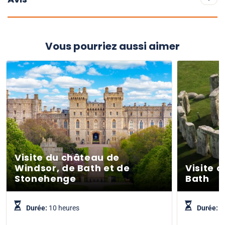
Vous pourriez aussi aimer
Visite du château de
Windsor, de Bath et de
Visite 
Stonehenge
Bath
Durée:
10 heures
Durée:
9