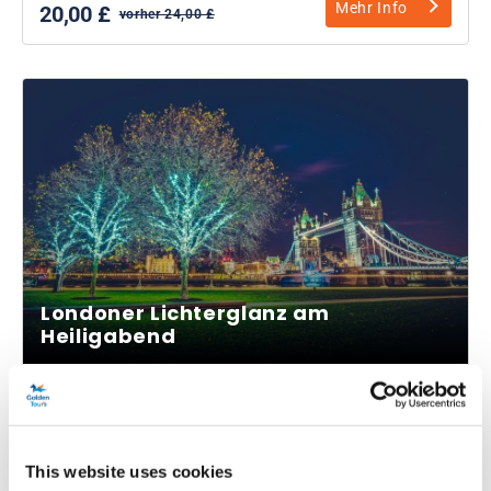
Mehr Info
20,00 £
vorher 24,00 £
Londoner Lichterglanz am
Heiligabend
Dauer:
Ca. 1 Stunde 45 Minuten
Erleben Sie das beleuchtete London an Heiligabend
This website uses cookies
Geführte Tour durch die Hauptstadt im Luxusbus