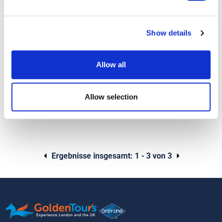
Dauer:
ca. 8 Stunden
Panoramatour durch London
Show details
Köstliches Drei-Gänge-Menü mit Prosecco
Besuchen Sie die Mitternachtsmesse in St. Martin-in-
the-Fields
Allow all
Ab
Allow selection
Mehr Info
128,00 £
Ergebnisse insgesamt:
1 - 3 von 3