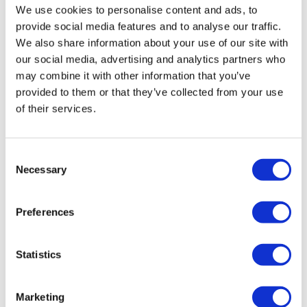
Sehen Sie Trafalgar Square, London Eye,
We use cookies to personalise content and ads, to
Buckingham Palace und vieles mehr
provide social media features and to analyse our traffic.
We also share information about your use of our site with
our social media, advertising and analytics partners who
Ab
Mehr Info
59,00 £
may combine it with other information that you’ve
provided to them or that they’ve collected from your use
of their services.
Consent
Necessary
Selection
Preferences
Statistics
Heiligabend in London mit
Abendessen und Mitternachtsmesse
Marketing