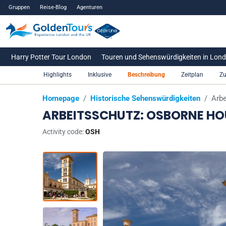
Gruppen
Reise-Blog
Agenturen
Harry Potter Tour London
Touren und Sehenswürdigkeiten in Lon
Highlights
Inklusive
Beschreibung
Zeitplan
Zu
Homepage
/
Historische Sehenswürdigkeiten
/
Arb
ARBEITSSCHUTZ: OSBORNE HO
Activity code:
OSH