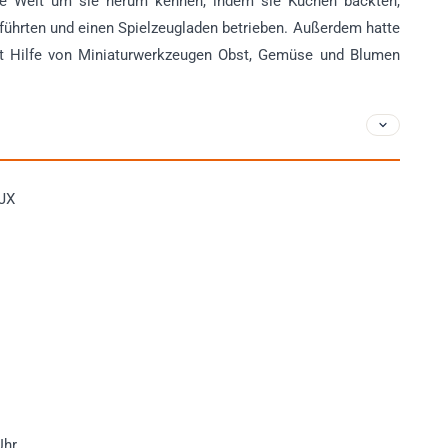
 die Welt um sie herum kennen, indem sie Kuchen backten,
t führten und einen Spielzeugladen betrieben. Außerdem hatte
it Hilfe von Miniaturwerkzeugen Obst, Gemüse und Blumen
6JX
Uhr