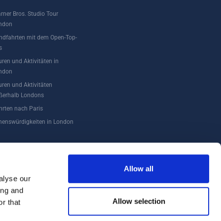
rner Bros. Studio Tour
ndon
ndfahrten mit dem Open-Top-
s
uren und Aktivitäten in
ndon
uren und Aktivitäten
ßerhalb Londons
hrten nach Paris
henswürdigkeiten in London
Allow all
alyse our
ing and
Allow selection
r that