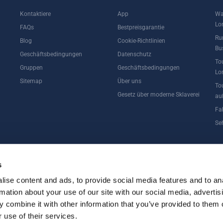
Kontaktiere
App
Wa
Lo
FAQs
Bestpreisgarantie
Ru
Blog
Cookie-Richtlinien
Bu
Geschäftsbedingungen
Datenschutz
To
Gruppen
Geschäftsbedingungen
Lo
Sitemap
Über uns
To
Gesetz über moderne Sklaverei
au
Fa
Se
 OSBORNE HOUSE
s
ise content and ads, to provide social media features and to an
rmation about your use of our site with our social media, advertis
 combine it with other information that you’ve provided to them o
 use of their services.