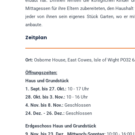
erbaut hat. Drinnen lernten die königlichen Kinder
Mittagessen für ihre Eltern zubereiteten, den Haushal
jeder von ihnen sein eigenes Stück Garten, wo er m
anbaute.
Zeitplan
Ort:
Osborne House, East Cowes, Isle of Wight PO32 
Öffnungszeiten:
Haus und Grundstück
1. Sept. bis 27. Okt.:
10 - 17 Uhr
28. Okt. bis 3. Nov.:
10 - 16 Uhr
4. Nov. bis 8. Nov.:
Geschlossen
24. Dez. - 26. Dez.:
Geschlossen
Erdgeschoss Haus und Grundstück
9. Nov. bis 23. Dez., Mittwoch-Sonntag:
10:00 - 16:00 