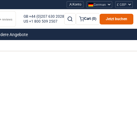
Konto
German
£ GBP
GB +44 (0)207 630 2028
Cart (0)
Jetzt buchen
US +1 800 509 2507
dere Angebote