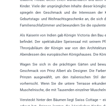
Kinder. Viele der ursprünglichen Inhalte dieser könig
spiegeln den Geschmack und die Interessen der K
Geburtstags- und Weihnachtsgeschenke an, die sich d
Familienschlafzimmer und bewundern Sie die opulente
Als Kaiserin von Indien gab Königin Victoria den Bau 
befindet. Der spektakuläre Speisesaal mit seinem P
Thronjubiläum der Königin war von den Architekturst
Abendessen des europäischen Königshauses. Die Königin
Wagen Sie sich in die prächtigen Gärten und bewu
Geschmack von Prinz Albert als Designer. Die Farbe
Prinzen ausgewählt, um den italienischen Stil d
vorherrscht. Wenn Sie die untere Terrasse erkunde
Muschelnische, die mit Tausenden einzelner Muscheln 
Versteckt hinter den Bäumen liegt Swiss Cottage – ein