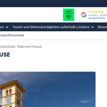
don
Touren und Sehenswürdigkeiten außerhalb Londons
Beson
satzinformationen
eitsschutz: Osborne House
USE