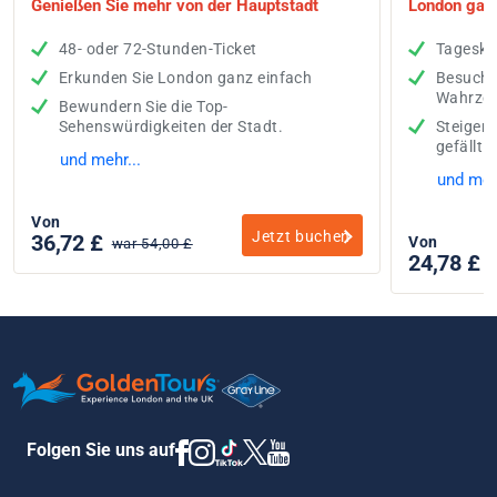
Genießen Sie mehr von der Hauptstadt
London gan
48- oder 72-Stunden-Ticket
Tageska
Erkunden Sie London ganz einfach
Besuche
Wahrzei
Bewundern Sie die Top-
Sehenswürdigkeiten der Stadt.
Steigen 
gefällt.
und mehr...
und mehr
Von
Jetzt buchen
36,72 £
Von
war 54,00 £
24,78 £
w
Folgen Sie uns auf