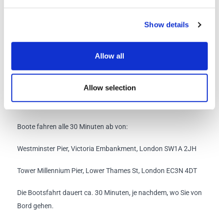
Laden Sie unsere App herunter, um die nächsten
Show details
Busfahrpläne zu erfahren.
Allow all
Bekannte Ereignisse oder Verzögerungen, die den Service
beeinträchtigen könnten:
Klicken Sie hier, um die neuesten
Serviceinformationen anzuzeigen.
Allow selection
Bootsfahrt:
durchgeführt von City Cruises.
Boote fahren alle 30 Minuten ab von:
Westminster Pier, Victoria Embankment, London SW1A 2JH
Tower Millennium Pier, Lower Thames St, London EC3N 4DT
Die Bootsfahrt dauert ca. 30 Minuten, je nachdem, wo Sie von
Bord gehen.