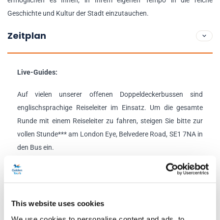
ermöglichen es Ihnen, in Ihrem eigenen Tempo in die reiche
Geschichte und Kultur der Stadt einzutauchen.
Zeitplan
Live-Guides:
Auf vielen unserer offenen Doppeldeckerbussen sind
englischsprachige Reiseleiter im Einsatz. Um die gesamte
Runde mit einem Reiseleiter zu fahren, steigen Sie bitte zur
vollen Stunde*** am London Eye, Belvedere Road, SE1 7NA in
den Bus ein.
Abfahrtsorte:
Sie können an jedem unserer zahlreichen Stopps zur Tour
This website uses cookies
hinzustoßen. Jede unserer Haltestellen wird deutlich
ausgeschildert sein; unterhalb des Logos der Bushaltestelle
We use cookies to personalise content and ads, to