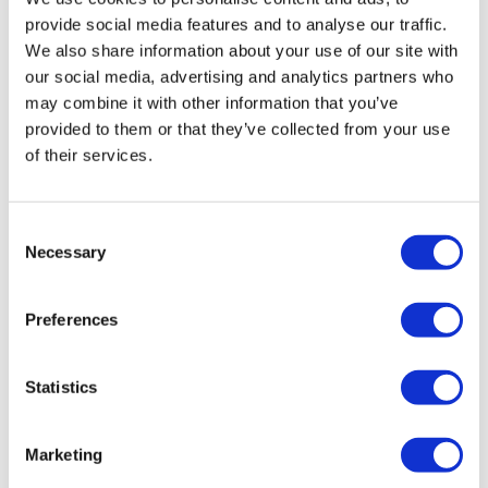
provide social media features and to analyse our traffic.
von Transport for London steht der Schriftzug „Golden
We also share information about your use of our site with
Tours“. An jeder Bushaltestelle wird auch die
our social media, advertising and analytics partners who
Haltestellennummer angezeigt. Die Haltestellennummern
may combine it with other information that you’ve
finden Sie im Fahrplan (Link).
provided to them or that they’ve collected from your use
of their services.
Eine alternative Möglichkeit, die einzelnen Bushaltestellen
zu finden, besteht darin, what3words zu verwenden. Damit
wird ein 3 Meter großes Quadrat markiert, in dem Sie jedes
Consent
einzelne finden werden. Die zu verwendenden Wörter
Necessary
Selection
finden
Sie hier.
Preferences
Frequenz:
Sommer + Feiertage = Alle 20 Minuten auf den roten und
Statistics
blauen Linien. Alle 30 Minuten auf der orangenen Route.
Marketing
Winter = Alle 30 Minuten auf den blauen Linien. Alle 60
Minuten auf der roten und orangen Route.