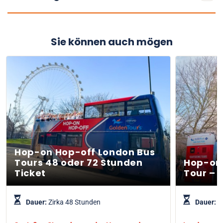
Sie können auch mögen
Hop-on Hop-off London Bus
Tours 48 oder 72 Stunden
Hop-on
Ticket
Tour – 
Dauer:
Zirka 48 Stunden
Dauer:
G