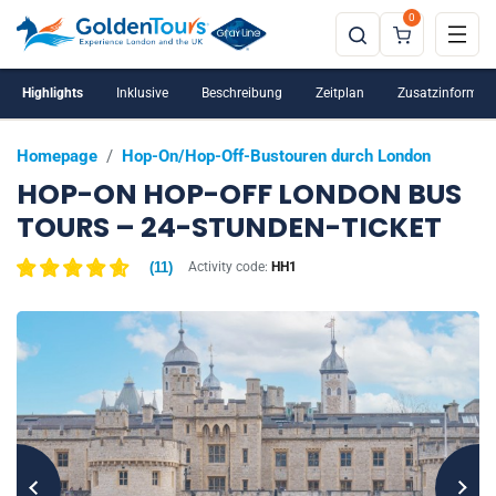
0
Bestpreisgarantie & kostenlose Stornierung
Gruppenrabatte ab 10 Personen
Highlights
Inklusive
Beschreibung
Zeitplan
Zusatzinformat
Homepage
/
Hop-On/Hop-Off-Bustouren durch London
HOP-ON HOP-OFF LONDON BUS
TOURS – 24-STUNDEN-TICKET
(
11
)
Activity code:
HH1