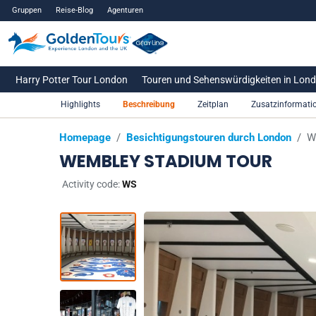
Gruppen
Reise-Blog
Agenturen
Harry Potter Tour London
Touren und Sehenswürdigkeiten in Lon
Highlights
Beschreibung
Zeitplan
Zusatzinformati
Homepage
/
Besichtigungstouren durch London
/
W
WEMBLEY STADIUM TOUR
Activity code:
WS