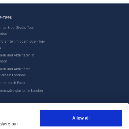
P-TIPPS
rner Bros. Studio Tour
ndon
ndfahrten mit dem Open-Top-
s
uren und Aktivitäten in
ndon
uren und Aktivitäten
ßerhalb Londons
hrten nach Paris
henswürdigkeiten in London
Allow all
alyse our