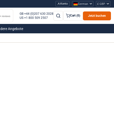
Konto
German
£ GBP
GB +44 (0)207 630 2028
Cart (0)
Jetzt buchen
US +1 800 509 2507
dere Angebote