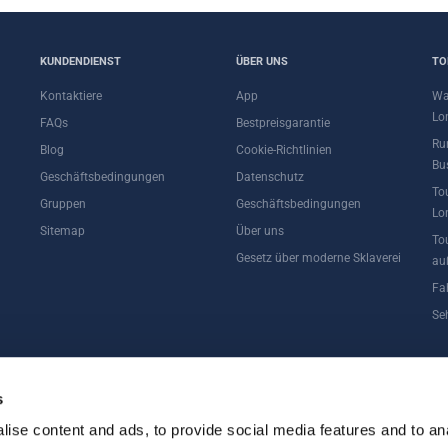
KUNDENDIENST
ÜBER UNS
TO
Kontaktiere
App
Wa
Lo
FAQs
Bestpreisgarantie
Ru
Blog
Cookie-Richtlinien
Bu
Geschäftsbedingungen
Datenschutz
To
Gruppen
Geschäftsbedingungen
Lo
Sitemap
Über uns
To
Gesetz über moderne Sklaverei
au
Fa
Se
DIUM TOUR
s
ise content and ads, to provide social media features and to an