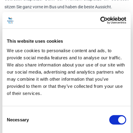
sitzen Sie ganz vorne im Bus und haben die beste Aussicht.
Sehen Sie sich hier das Menü an
Dieses Produkt ist nicht offiziell und wird von Taylor Swift in keiner
This website uses cookies
Weise unterstützt.
We use cookies to personalise content and ads, to
Zeitplan
provide social media features and to analyse our traffic.
We also share information about your use of our site with
our social media, advertising and analytics partners who
Check-in-Zeit:
15 Minuten vor Ihrer Abflugzeit.
may combine it with other information that you’ve
Abfahrtszeiten:
12:15 Uhr und 15:15 Uhr
provided to them or that they’ve collected from your use
of their services.
Dauer:
ca. 90 Minuten
Abfahrtsort:
Golden Tours Haltestelle 1, Bulleid Way, London
SW1W 9SR
Consent
Necessary
Selection
Wegbeschreibung zum Bulleid Way:
Die nächstgelegene U-
Bahn- und Zugstation ist Victoria Station. Verlassen Sie die