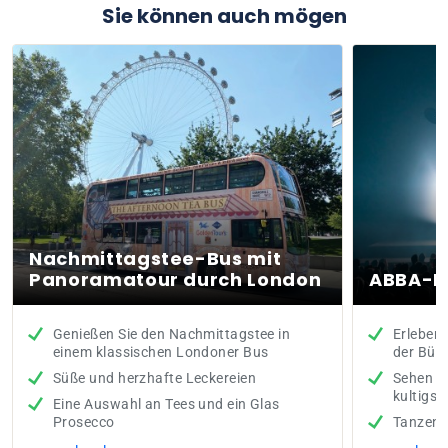
Sie können auch mögen
Nachmittagstee-Bus mit
Panoramatour durch London
ABBA-R
Genießen Sie den Nachmittagstee in
Erleben
einem klassischen Londoner Bus
der Büh
Süße und herzhafte Leckereien
Sehen Si
kultigs
Eine Auswahl an Tees und ein Glas
Prosecco
Tanzen S