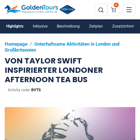
0
Highlights
Inklusive
Beschreibung
Zeitplan
Zusatzinformat
Homepage
/
Unterhaltsame Aktivitäten in London und
Großbritannien
VON TAYLOR SWIFT
INSPIRIERTER LONDONER
AFTERNOON TEA BUS
Activity code:
BVTS