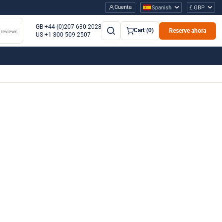
Cuenta
Spanish
£ GBP
GB +44 (0)207 630 2028
Cart (0)
Reserve ahora
US +1 800 509 2507