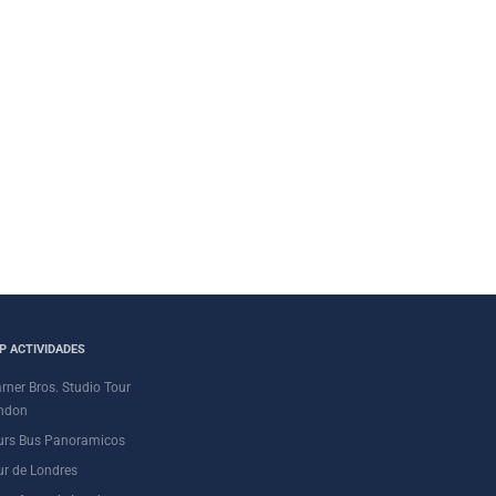
P ACTIVIDADES
rner Bros. Studio Tour
ndon
urs Bus Panoramicos
ur de Londres