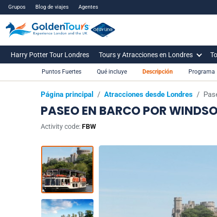
Grupos
Blog de viajes
Agentes
Harry Potter Tour Londres
Tours y Atracciones en Londres
To
Puntos Fuertes
Qué incluye
Descripción
Programa
Página principal
/
Atracciones desde Londres
/
Pas
PASEO EN BARCO POR WINDS
Activity code:
FBW