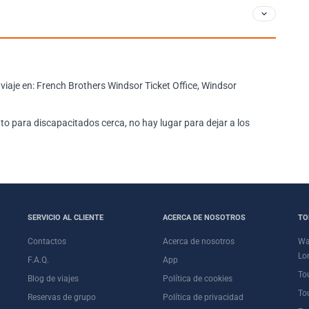
viaje en: French Brothers Windsor Ticket Office, Windsor
o para discapacitados cerca, no hay lugar para dejar a los
SERVICIO AL CLIENTE
ACERCA DE NOSOTROS
TO
Contactos
Acerca de nosotros
Wa
Lo
F.A.Q.
App
To
Blog de viajes
Política de cookies
To
Reservas de grupo
Política de privacidad