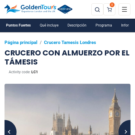
0
Puntos Fuertes
Qué incluye
Descripción
Programa
Informac
Página principal
/
Crucero Tamesis Londres
CRUCERO CON ALMUERZO POR EL
TÁMESIS
Activity code:
LC1