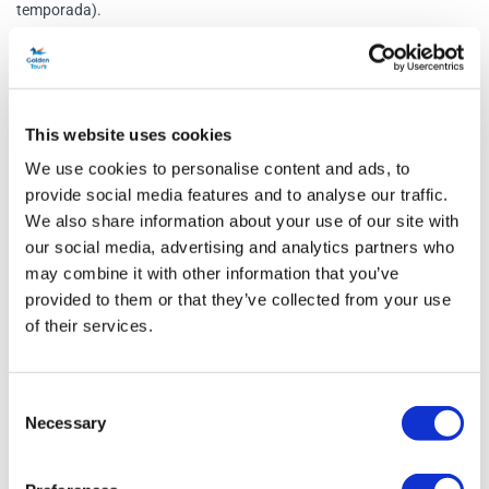
temporada).
Fudge de chocolate con compota de bayas negras y crema de
vainilla
Té o café
This website uses cookies
Opción vegetariana:
We use cookies to personalise content and ads, to
Setas a la parrilla y pastel de espinacas, arándanos, nueces y queso
provide social media features and to analyse our traffic.
brie con tomates cherry y mermelada de cebolla roja (con patatas y
We also share information about your use of our site with
verduras de temporada).
our social media, advertising and analytics partners who
may combine it with other information that you’ve
Fudge de chocolate con compota de bayas negras y crema de
provided to them or that they’ve collected from your use
vainilla
of their services.
Té o café
Opción niños
Consent
Necessary
Bebida
Selection
Penne con pollo asado
Fudge de chocolate con compota de bayas negras y crema de