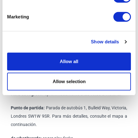
experiencia completa e inmersiva.
Haz
clic aquí
para ver el menú del paquete de almuerzo Signature.
Marketing
Programa
Show details
Días de salida:
martes, jueves y sábado
Allow all
Hora de entrada:
8:15 a. m.
Hora de salida:
8:30 a. m.
Allow selection
Hora de regreso:
aproximadamente a las 19:00 a Victoria.
Punto de partida:
Parada de autobús 1, Bulleid Way, Victoria,
Londres SW1W 9SR. Para más detalles, consulte el mapa a
continuación.