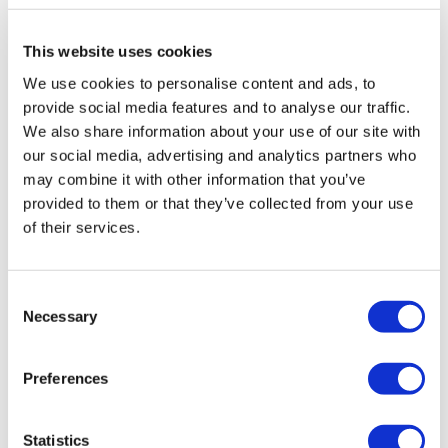
Essential
This website uses cookies
Viaja cómodamente a tu destino con un guía experto en vivo. Esta opción
We use cookies to personalise content and ads, to
no incluye la entrada a las atracciones; en su lugar, dispondrá de tiempo
provide social media features and to analyse our traffic.
libre para explorar los destinos a su antojo.
We also share information about your use of our site with
our social media, advertising and analytics partners who
Classic
may combine it with other information that you’ve
Disfrute de un viaje panorámico hasta su destino con un guía profesional.
provided to them or that they’ve collected from your use
of their services.
Esta opción incluye la entrada al Christ Church College y a la capilla del
King's College, lo que le permitirá realizar una visita en profundidad.
Consent
Signature
Necessary
Selection
Aproveche las mejores vistas desde el autobús con nuestra opción de
asientos premium y un guía experto en directo. Además, disfrute de un
Preferences
almuerzo para llevar. Una vez en cada lugar, tendrás acceso a Christ
Church College y a la capilla de King's College, lo que te brindará una
Statistics