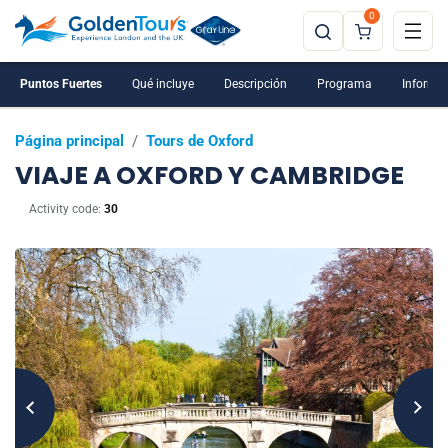
0
Puntos Fuertes
Qué incluye
Descripción
Programa
Informac
Página principal
/
Tours de Oxford
VIAJE A OXFORD Y CAMBRIDGE
Activity code:
30