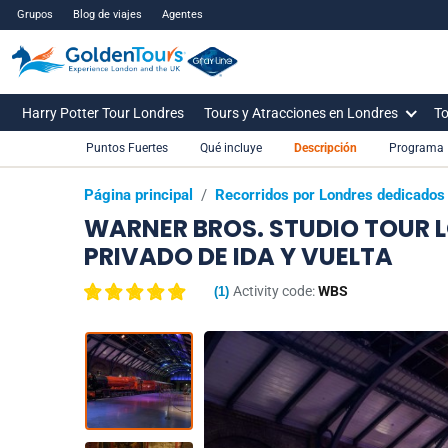
Grupos
Blog de viajes
Agentes
Harry Potter Tour Londres
Tours y Atracciones en Londres
To
Puntos Fuertes
Qué incluye
Descripción
Programa
Página principal
/
Recorridos por Londres dedicados 
WARNER BROS. STUDIO TOUR
PRIVADO DE IDA Y VUELTA
Activity code:
WBS
(
1
)