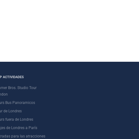
P ACTIVIDADES
rner Bros. Studio Tour
ndon
urs Bus Panoramicos
ur de Londres
urs fuera de Londres
ajes de Londres a París
tradas para las atracciones