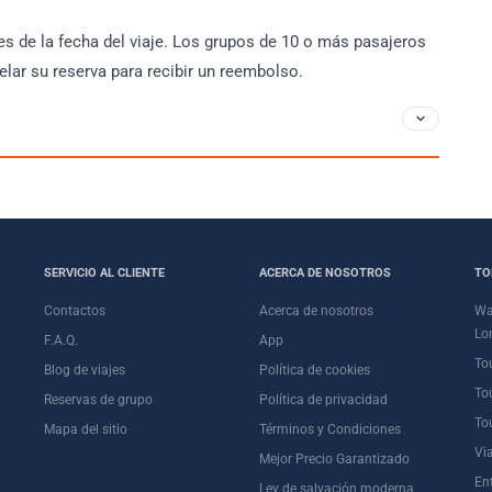
s de la fecha del viaje. Los grupos de 10 o más pasajeros
lar su reserva para recibir un reembolso.
SERVICIO AL CLIENTE
ACERCA DE NOSOTROS
TO
Contactos
Acerca de nosotros
Wa
Lo
F.A.Q.
App
To
Blog de viajes
Política de cookies
To
Reservas de grupo
Política de privacidad
To
Mapa del sitio
Términos y Condiciones
Vi
Mejor Precio Garantizado
En
Ley de salvación moderna