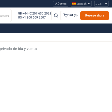
Cuenta
Spanish
£ GBP
GB +44 (0)207 630 2028
Cart (0)
Reserve ahora
US +1 800 509 2507
rivado de ida y vuelta