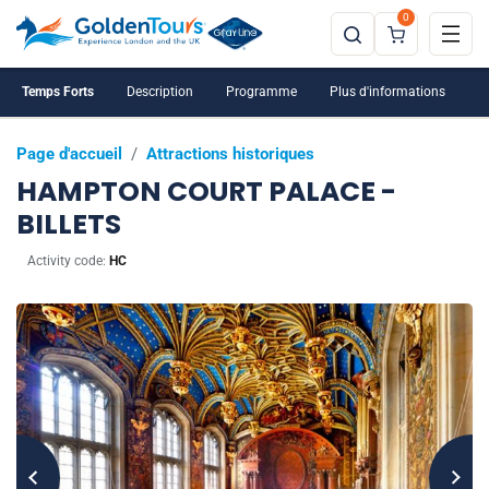
0
Temps Forts
Description
Programme
Plus d'informations
Page d'accueil
/
Attractions historiques
HAMPTON COURT PALACE -
BILLETS
Activity code:
HC