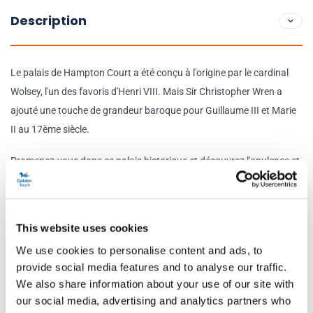
Description
Le palais de Hampton Court a été conçu à l'origine par le cardinal
Wolsey, l'un des favoris d'Henri VIII. Mais Sir Christopher Wren a
ajouté une touche de grandeur baroque pour Guillaume III et Marie
II au 17ème siècle.
Promenez-vous dans ce palais historique et découvrez l'opulence et
la beauté de chaque pièce. Voyez si vous pouvez trouver les initiales
imbriquées d'Henri VIII et de sa malheureuse seconde épouse Anne
Boleyn dans la Grande Salle, ou voyez le fantôme terrifié de
This website uses cookies
Catherine Howard courir à travers la Galerie hantée pour plaider
We use cookies to personalise content and ads, to
son innocence à Henry.
provide social media features and to analyse our traffic.
We also share information about your use of our site with
Découvrez les vastes cuisines où ils prépareront d'extravagants
our social media, advertising and analytics partners who
repas Tudor, tels que des cygnes rôtis et des dauphins chassés, et