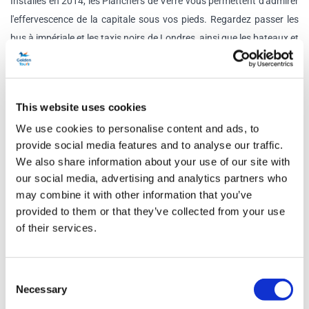
Installés en 2014, les Planchers de Verre vous permettent d'admirer
l'effervescence de la capitale sous vos pieds. Regardez passer les
bus à impériale et les taxis noirs de Londres, ainsi que les bateaux et
les navires de croisière. Étonnamment, 800 navires transitent
encore chaque année par le pont !
Une fois que vous avez admiré les sites, voyagez dans le temps
This website uses cookies
jusqu'à l'époque victorienne en vous aventurant dans les salles des
We use cookies to personalise content and ads, to
machines atmosphériques pour découvrir les machines et les
provide social media features and to analyse our traffic.
We also share information about your use of our site with
personnes qui y ont travaillé. Fonctionnant grâce à la puissance
our social media, advertising and analytics partners who
hydraulique, vous explorerez les machines à vapeur d'origine qui
may combine it with other information that you’ve
soulevaient les bascules du pont et verrez comment ces bascules
provided to them or that they’ve collected from your use
s'élèvent encore aujourd'hui pour laisser passer les navires.
of their services.
Programme
Consent
Necessary
Selection
Tower Bridge Ouvert tous les jours:
de 9h30 à 18h00