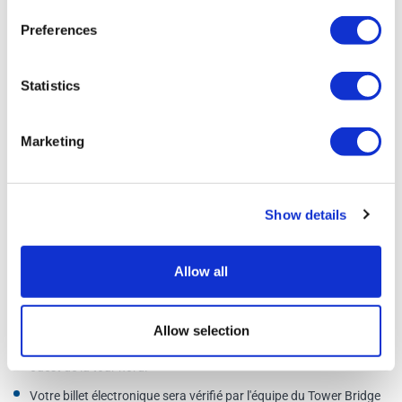
(dernière entrée à 17h00)
Preferences
Informations sur le lieu:
Tower Bridge, Tower Bridge Road, Londres SE1 2UP
Statistics
Gare la plus proche:
London Bridge, Fenchurch Street ou
Tower Gateway DLR
Marketing
Métro le plus proche:
Tower Hill ou London Bridge
Lignes de bus:
15, 42, 78, 100, RV1
Show details
Golden Tours agit en tant qu'agent officiel pour ces activités, en tant que
tel, vous êtes soumis aux termes et conditions du fournisseur.
Allow all
Plus d'informations
Allow selection
La billetterie et l'entrée du Tower Bridge sont situées sur le côté
ouest de la tour nord.
Votre billet électronique sera vérifié par l'équipe du Tower Bridge