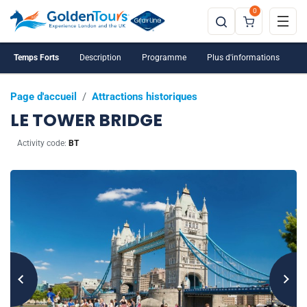
0
Temps Forts
Description
Programme
Plus d'informations
Page d'accueil
/
Attractions historiques
LE TOWER BRIDGE
Activity code:
BT